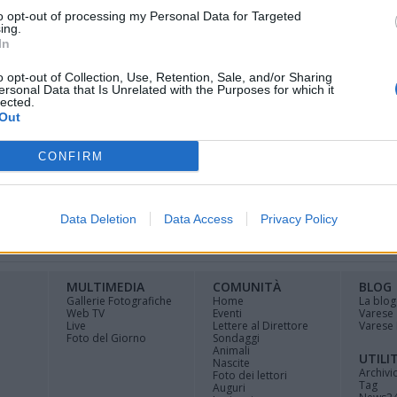
to opt-out of processing my Personal Data for Targeted
ing.
In
o opt-out of Collection, Use, Retention, Sale, and/or Sharing
on sul traguardo di Angera: l’Italia passa al
ersonal Data that Is Unrelated with the Purposes for which it
lected.
oppa delle Nazioni.
Out
CONFIRM
Data Deletion
Data Access
Privacy Policy
Registrati
Redazione
Invia
Feed RSS
Facebook
Twitte
contributo
MULTIMEDIA
COMUNITÀ
BLOG
Gallerie Fotografiche
Home
La blog
Web TV
Eventi
Varese
Live
Lettere al Direttore
Varese 
Foto del Giorno
Sondaggi
Animali
UTILI
Nascite
Archivi
Foto dei lettori
Tag
Auguri