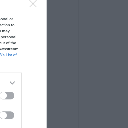
sonal or
ection to
ou may
 personal
out of the
 downstream
B’s List of