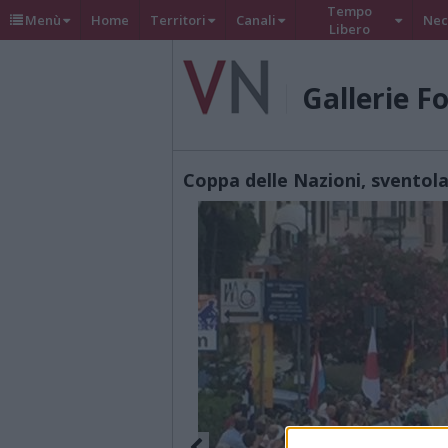
Tempo
Menù
Home
Territori
Canali
Nec
Libero
Gallerie F
Coppa delle Nazioni, sventola 