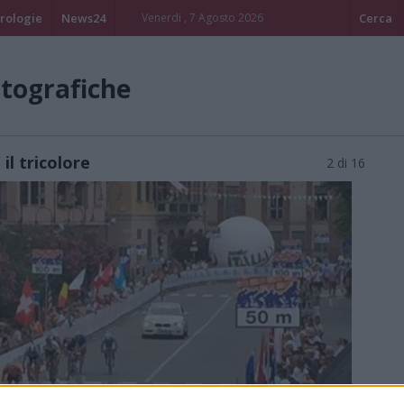
rologie
News24
Venerdi , 7 Agosto 2026
Cerca
otografiche
il tricolore
2 di 16