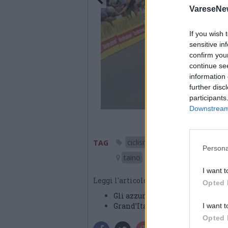
VareseNe
If you wish 
sensitive in
confirm you
continue se
information 
further disc
participants
Downstream 
ciclismo
gianni moscon
TAG
Persona
taino
I want t
Leggi l'articolo:
Opted 
Gli azzurri lanciano la sfida per
Grand’Italia nella Coppa delle
I want t
Opted 