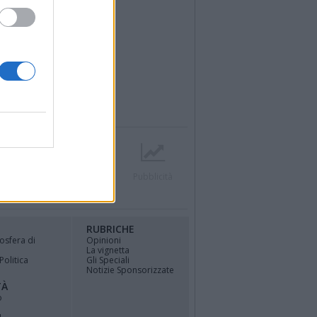
r
Contatti
Società
Pubblicità
RUBRICHE
osfera di
Opinioni
La vignetta
Politica
Gli Speciali
Notizie Sponsorizzate
TÀ
o