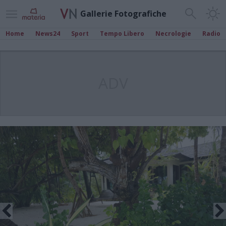
Gallerie Fotografiche
Home
News24
Sport
Tempo Libero
Necrologie
Radio
ADV