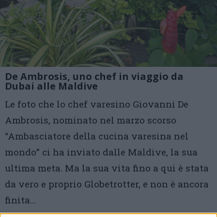
De Ambrosis, uno chef in viaggio da
Dubai alle Maldive
Le foto che lo chef varesino Giovanni De
Ambrosis, nominato nel marzo scorso
“Ambasciatore della cucina varesina nel
mondo” ci ha inviato dalle Maldive, la sua
ultima meta. Ma la sua vita fino a qui è stata
da vero e proprio Globetrotter, e non è ancora
finita…