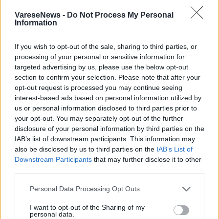
3 di 9
VareseNews -
Do Not Process My Personal
Information
TAG
chef
giovanni de ambrosis
If you wish to opt-out of the sale, sharing to third parties, or
varese
processing of your personal or sensitive information for
targeted advertising by us, please use the below opt-out
section to confirm your selection. Please note that after your
opt-out request is processed you may continue seeing
Leggi l'articolo:
interest-based ads based on personal information utilized by
Viaggia da Dubai alle Maldive l’ambasciatore della cucina
us or personal information disclosed to third parties prior to
varesina nel mondo
your opt-out. You may separately opt-out of the further
disclosure of your personal information by third parties on the
IAB’s list of downstream participants. This information may
also be disclosed by us to third parties on the
IAB’s List of
Downstream Participants
that may further disclose it to other
third parties.
Personal Data Processing Opt Outs
ADV
I want to opt-out of the Sharing of my
personal data.