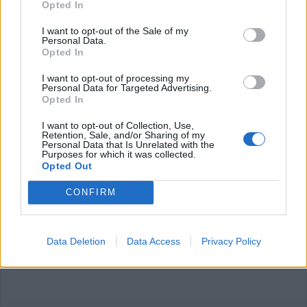
Opted In
I want to opt-out of the Sale of my
Personal Data.
Opted In
I want to opt-out of processing my
Personal Data for Targeted Advertising.
Commenti
Opted In
Accedi
o
registrati
per commentare questo
I want to opt-out of Collection, Use,
articolo.
Retention, Sale, and/or Sharing of my
Personal Data that Is Unrelated with the
L'email è richiesta ma non verrà mostrata ai visitatori. Il contenuto di questo
Purposes for which it was collected.
commento esprime il pensiero dell'autore e non rappresenta la linea editoriale
di VareseNews.it, che rimane autonoma e indipendente. I messaggi inclusi nei
Opted Out
commenti non sono testi giornalistici, ma post inviati dai singoli lettori che
possono essere automaticamente pubblicati senza filtro preventivo. I commenti
che includano uno o più link a siti esterni verranno rimossi in automatico dal
CONFIRM
sistema.
Data Deletion
Data Access
Privacy Policy