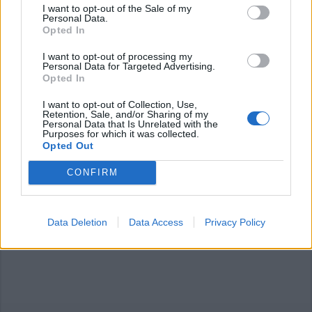
I want to opt-out of the Sale of my
Personal Data.
Opted In
Commenti
I want to opt-out of processing my
Personal Data for Targeted Advertising.
Accedi
o
registrati
per commentare questo
Opted In
articolo.
I want to opt-out of Collection, Use,
L'email è richiesta ma non verrà mostrata ai visitatori. Il contenuto di questo
commento esprime il pensiero dell'autore e non rappresenta la linea editoriale
Retention, Sale, and/or Sharing of my
di VareseNews.it, che rimane autonoma e indipendente. I messaggi inclusi nei
Personal Data that Is Unrelated with the
commenti non sono testi giornalistici, ma post inviati dai singoli lettori che
Purposes for which it was collected.
possono essere automaticamente pubblicati senza filtro preventivo. I commenti
Opted Out
che includano uno o più link a siti esterni verranno rimossi in automatico dal
sistema.
CONFIRM
Data Deletion
Data Access
Privacy Policy