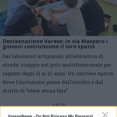
Desteenazione Varese: in via Maspero i
giovani costruiscono il loro spazio
Dai laboratori artigianali all’educativa di
strada: viaggio nel polo multifunzionale per
ragazzi dagli 11 ai 21 anni. Un cantiere aperto
dove l’inclusione passa dall’ascolto e dal
diritto di “stare senza fare”
1 di 13
TAG
VareseNews -
Do Not Process My Personal