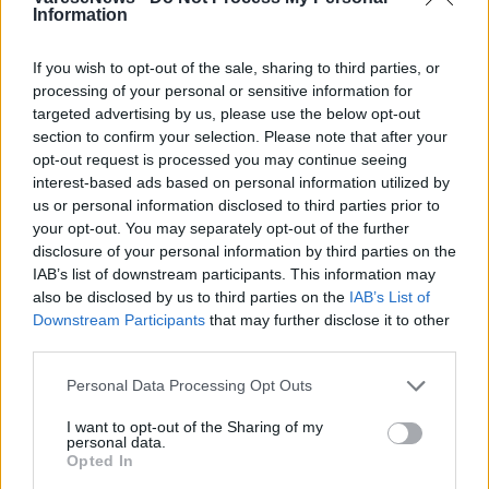
adolescenti
desteenazione
Information
educativa di strada
varese
If you wish to opt-out of the sale, sharing to third parties, or
processing of your personal or sensitive information for
targeted advertising by us, please use the below opt-out
section to confirm your selection. Please note that after your
Leggi l'articolo:
Dalla strada a via Maspero: dentro lo spazio a Varese che
opt-out request is processed you may continue seeing
ascolta gli adolescenti prima di accoglierli
interest-based ads based on personal information utilized by
us or personal information disclosed to third parties prior to
your opt-out. You may separately opt-out of the further
disclosure of your personal information by third parties on the
IAB’s list of downstream participants. This information may
also be disclosed by us to third parties on the
IAB’s List of
Downstream Participants
that may further disclose it to other
third parties.
ADV
Personal Data Processing Opt Outs
I want to opt-out of the Sharing of my
personal data.
Opted In