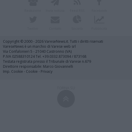
Redazione
Invia notizia
Feed RSS
Facebook
Twitter
Contatti
Società
Pubblicità
Copyright © 2000 - 2026 VareseNews.it. Tutti i diritti riservati
VareseNews è un marchio di Varese web srl
Via Confalonieri 5 - 21040 Castronno (VA)
P.IVA 02588310124 Tel. +39.0332.873094 / 873168
Testata registrata presso il Tribunale di Varese n.679
Direttore responsabile: Marco Giovannelli
Imp. Cookie
-
Cookie
-
Privacy
TORNA SU