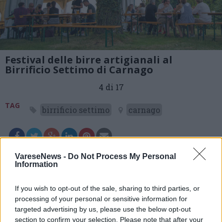
Festival delle birre artigianali al
Birrificio Settimo di Carnago
4 di 17
TAG
birrificio settimo
carnago
Leggi l'articolo:
VareseNews -
Do Not Process My Personal
Information
Al Birrificio Settimo di Carnago, quattro giorni dedicati
alla birra, al buon cibo e tanta musica live
If you wish to opt-out of the sale, sharing to third parties, or
processing of your personal or sensitive information for
targeted advertising by us, please use the below opt-out
section to confirm your selection. Please note that after your