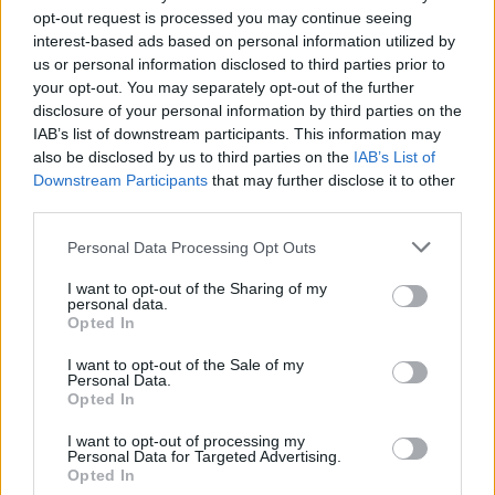
opt-out request is processed you may continue seeing
interest-based ads based on personal information utilized by
us or personal information disclosed to third parties prior to
ADV
your opt-out. You may separately opt-out of the further
disclosure of your personal information by third parties on the
IAB’s list of downstream participants. This information may
also be disclosed by us to third parties on the
IAB’s List of
Downstream Participants
that may further disclose it to other
third parties.
Personal Data Processing Opt Outs
Commenti
I want to opt-out of the Sharing of my
personal data.
Accedi
o
registrati
per commentare questo
Opted In
articolo.
I want to opt-out of the Sale of my
L'email è richiesta ma non verrà mostrata ai visitatori. Il contenuto di questo
Personal Data.
commento esprime il pensiero dell'autore e non rappresenta la linea editoriale
Opted In
di VareseNews.it, che rimane autonoma e indipendente. I messaggi inclusi nei
commenti non sono testi giornalistici, ma post inviati dai singoli lettori che
possono essere automaticamente pubblicati senza filtro preventivo. I commenti
I want to opt-out of processing my
che includano uno o più link a siti esterni verranno rimossi in automatico dal
sistema.
Personal Data for Targeted Advertising.
Opted In