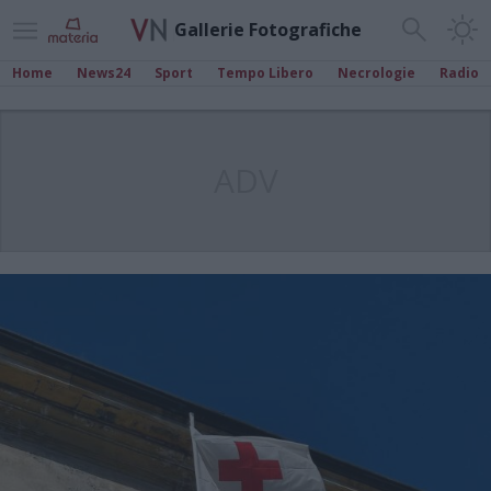
Gallerie Fotografiche
Home
News24
Sport
Tempo Libero
Necrologie
Radio
ADV