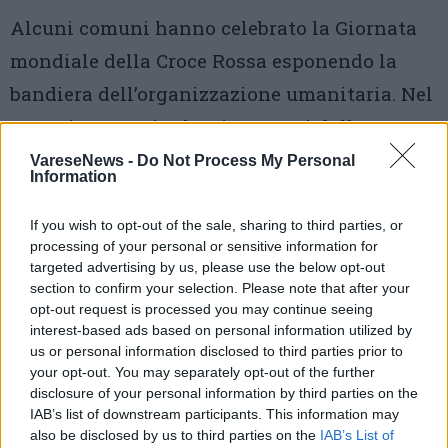
Alcuni comuni hanno celebrato la Giornata
mondiale della Croce Rossa esponendo la
bandiera dell’organizzazione umanitaria. Nel
2024 ricorrono inoltre i 160 anni dalla
fondazione
VareseNews -
Do Not Process My Personal
Information
2 di 15
If you wish to opt-out of the sale, sharing to third parties, or
processing of your personal or sensitive information for
TAG
croce rossa
croce rossa italiana
targeted advertising by us, please use the below opt-out
section to confirm your selection. Please note that after your
volontariato
cairate
castelseprio
opt-out request is processed you may continue seeing
castiglione olona
interest-based ads based on personal information utilized by
us or personal information disclosed to third parties prior to
your opt-out. You may separately opt-out of the further
disclosure of your personal information by third parties on the
IAB’s list of downstream participants. This information may
Leggi l'articolo:
also be disclosed by us to third parties on the
IAB’s List of
Giornata mondiale della Croce Rossa, sui comuni