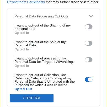
sventolano le bandiere per dire grazie
Downstream Participants
that may further disclose it to other
I comitati di Gallarate, Busto e Legnano festeggiano
third parties.
insieme la Giornata della Croce e Mezzaluna Rossa
Personal Data Processing Opt Outs
I want to opt-out of the Sharing of my
personal data.
Opted In
I want to opt-out of the Sale of my
Personal Data.
ADV
Opted In
I want to opt-out of processing my
Personal Data for Targeted Advertising.
Opted In
I want to opt-out of Collection, Use,
Retention, Sale, and/or Sharing of my
Personal Data that Is Unrelated with the
Purposes for which it was collected.
Opted Out
Commenti
CONFIRM
Accedi
o
registrati
per commentare questo
articolo.