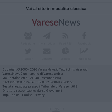
Vai al sito in modalità classica
Redazione
Invia notizia
Feed RSS
Facebook
Twitter
Contatti
Società
Pubblicità
Copyright © 2000 - 2026 VareseNews.it. Tutti i diritti riservati
VareseNews è un marchio di Varese web srl
Via Confalonieri 5 - 21040 Castronno (VA)
P.IVA 02588310124 Tel. +39.0332.873094 / 873168
Testata registrata presso il Tribunale di Varese n.679
Direttore responsabile: Marco Giovannelli
Imp. Cookie
-
Cookie
-
Privacy
TORNA SU