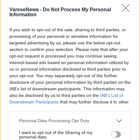
VareseNews -
Do Not Process My Personal
Information
2 di 9
TAG
If you wish to opt-out of the sale, sharing to third parties, or
green school
cocquio trevisago
processing of your personal or sensitive information for
targeted advertising by us, please use the below opt-out
section to confirm your selection. Please note that after your
opt-out request is processed you may continue seeing
Leggi l'articolo:
interest-based ads based on personal information utilized by
Giardini e balconi fioriti, gli alunni della Dante di
us or personal information disclosed to third parties prior to
Cocquio: “Soddisfatti del nostro lavoro”
your opt-out. You may separately opt-out of the further
disclosure of your personal information by third parties on the
IAB’s list of downstream participants. This information may
also be disclosed by us to third parties on the
IAB’s List of
Downstream Participants
that may further disclose it to other
third parties.
Personal Data Processing Opt Outs
ADV
I want to opt-out of the Sharing of my
personal data.