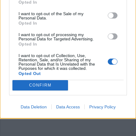
Opted In
I want to opt-out of the Sale of my
Personal Data.
Opted In
I want to opt-out of processing my
Personal Data for Targeted Advertising.
Commenti
Opted In
Accedi
o
registrati
per commentare questo
I want to opt-out of Collection, Use,
articolo.
Retention, Sale, and/or Sharing of my
Personal Data that Is Unrelated with the
L'email è richiesta ma non verrà mostrata ai visitatori. Il contenuto di questo
Purposes for which it was collected.
commento esprime il pensiero dell'autore e non rappresenta la linea editoriale
di VareseNews.it, che rimane autonoma e indipendente. I messaggi inclusi nei
Opted Out
commenti non sono testi giornalistici, ma post inviati dai singoli lettori che
possono essere automaticamente pubblicati senza filtro preventivo. I commenti
che includano uno o più link a siti esterni verranno rimossi in automatico dal
CONFIRM
sistema.
Data Deletion
Data Access
Privacy Policy