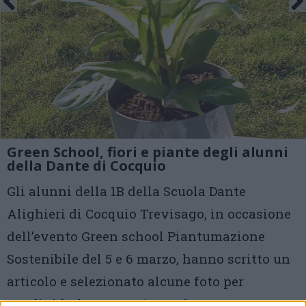
Green School, fiori e piante degli alunni
della Dante di Cocquio
Gli alunni della 1B della Scuola Dante
Alighieri di Cocquio Trevisago, in occasione
dell’evento Green school Piantumazione
Sostenibile del 5 e 6 marzo, hanno scritto un
articolo e selezionato alcune foto per
condividerle con tutti. Eccole