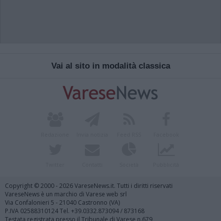
Vai al sito in modalità classica
Redazione
Invia notizia
Feed RSS
Facebook
Twitter
Contatti
Società
Pubblicità
Copyright © 2000 - 2026 VareseNews.it. Tutti i diritti riservati
VareseNews è un marchio di Varese web srl
Via Confalonieri 5 - 21040 Castronno (VA)
P.IVA 02588310124 Tel. +39.0332.873094 / 873168
Testata registrata presso il Tribunale di Varese n.679