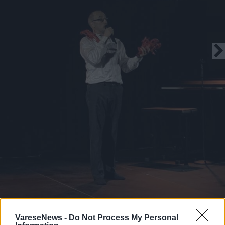
Henry Camus porta a Laveno la
VareseNews -
Do Not Process My Personal
meraviglia dell’imperfezione