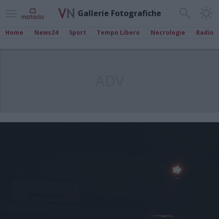
Gallerie Fotografiche
Home
News24
Sport
Tempo Libero
Necrologie
Radio
ADV