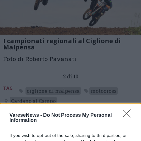
I campionati regionali al Ciglione di
Malpensa
Foto di Roberto Pavanati
2 di 10
TAG
ciglione di malpensa
motocross
Cardano al Campo
VareseNews -
Do Not Process My Personal
Information
Leggi l'articolo:
If you wish to opt-out of the sale, sharing to third parties, or
Polvere, gas e sogni regionali: al Ciglione della Malpensa