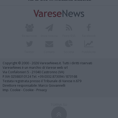
Redazione
Invia notizia
Feed RSS
Facebook
Twitter
Contatti
Società
Pubblicità
Copyright © 2000 - 2026 VareseNews.it. Tutti i diritti riservati
VareseNews è un marchio di Varese web srl
Via Confalonieri 5 - 21040 Castronno (VA)
P.IVA 02588310124 Tel. +39.0332.873094 / 873168
Testata registrata presso il Tribunale di Varese n.679
Direttore responsabile: Marco Giovannelli
Imp. Cookie
-
Cookie
-
Privacy
TORNA SU