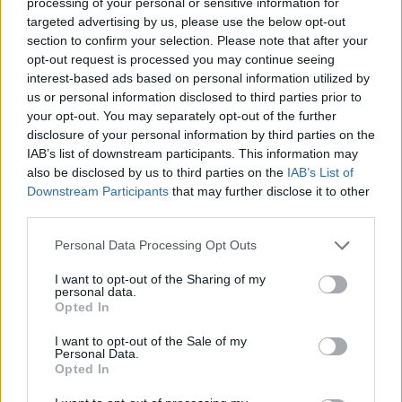
il motocross è una questione di famiglia
processing of your personal or sensitive information for
targeted advertising by us, please use the below opt-out
section to confirm your selection. Please note that after your
opt-out request is processed you may continue seeing
interest-based ads based on personal information utilized by
us or personal information disclosed to third parties prior to
your opt-out. You may separately opt-out of the further
disclosure of your personal information by third parties on the
ADV
IAB’s list of downstream participants. This information may
also be disclosed by us to third parties on the
IAB’s List of
Downstream Participants
that may further disclose it to other
third parties.
Personal Data Processing Opt Outs
I want to opt-out of the Sharing of my
personal data.
Opted In
Commenti
I want to opt-out of the Sale of my
Accedi
o
registrati
per commentare questo
Personal Data.
articolo.
Opted In
L'email è richiesta ma non verrà mostrata ai visitatori. Il contenuto di questo