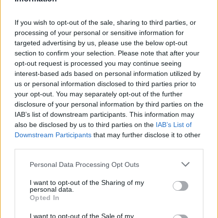
If you wish to opt-out of the sale, sharing to third parties, or
processing of your personal or sensitive information for
Leggi l'articolo:
targeted advertising by us, please use the below opt-out
I nuovi spazi del liceo Ferraris dedicati a Christian,
section to confirm your selection. Please note that after your
Chiara e Giusi: passato, presente e futuro sono memoria
condivisa
opt-out request is processed you may continue seeing
interest-based ads based on personal information utilized by
us or personal information disclosed to third parties prior to
your opt-out. You may separately opt-out of the further
disclosure of your personal information by third parties on the
IAB’s list of downstream participants. This information may
also be disclosed by us to third parties on the
IAB’s List of
Downstream Participants
that may further disclose it to other
ADV
third parties.
Personal Data Processing Opt Outs
I want to opt-out of the Sharing of my
personal data.
Opted In
I want to opt-out of the Sale of my