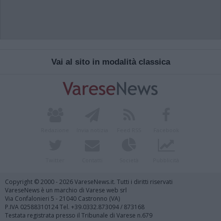
Vai al sito in modalità classica
Redazione
Invia notizia
Feed RSS
Facebook
Twitter
Contatti
Società
Pubblicità
Copyright © 2000 - 2026 VareseNews.it. Tutti i diritti riservati
VareseNews è un marchio di Varese web srl
Via Confalonieri 5 - 21040 Castronno (VA)
P.IVA 02588310124 Tel. +39.0332.873094 / 873168
Testata registrata presso il Tribunale di Varese n.679