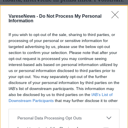
Foto dalla pagina Facebook Ufficiale del
VareseNews -
Do Not Process My Personal
Information
Coordinamento Antincendio boschivo della
Comunità Montana Valli Del Verbano.
If you wish to opt-out of the sale, sharing to third parties, or
processing of your personal or sensitive information for
targeted advertising by us, please use the below opt-out
3 di 11
section to confirm your selection. Please note that after your
opt-out request is processed you may continue seeing
interest-based ads based on personal information utilized by
Leggi l'articolo:
us or personal information disclosed to third parties prior to
Nell’incendio di Laveno impegnati 128 volontari: “Una
your opt-out. You may separately opt-out of the further
rete fondamentale per il territorio”
disclosure of your personal information by third parties on the
IAB’s list of downstream participants. This information may
also be disclosed by us to third parties on the
IAB’s List of
Downstream Participants
that may further disclose it to other
third parties.
Personal Data Processing Opt Outs