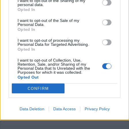
ADV
I want to opt-out of the Sharing of my
personal data.
Opted In
I want to opt-out of the Sale of my
Personal Data.
Opted In
I want to opt-out of processing my
Personal Data for Targeted Advertising.
Opted In
Commenti
I want to opt-out of Collection, Use,
Accedi
o
registrati
per commentare questo
Retention, Sale, and/or Sharing of my
Personal Data that Is Unrelated with the
articolo.
Purposes for which it was collected.
Opted Out
L'email è richiesta ma non verrà mostrata ai visitatori. Il contenuto di questo
commento esprime il pensiero dell'autore e non rappresenta la linea editoriale
di VareseNews.it, che rimane autonoma e indipendente. I messaggi inclusi nei
commenti non sono testi giornalistici, ma post inviati dai singoli lettori che
CONFIRM
possono essere automaticamente pubblicati senza filtro preventivo. I commenti
che includano uno o più link a siti esterni verranno rimossi in automatico dal
sistema.
Data Deletion
Data Access
Privacy Policy