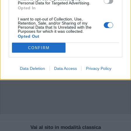
di VareseNews.it, che rimane autonoma e indipendente. I messaggi inclusi nei
Personal Data for Targeted Advertising.
commenti non sono testi giornalistici, ma post inviati dai singoli lettori che
Opted In
possono essere automaticamente pubblicati senza filtro preventivo. I commenti
che includano uno o più link a siti esterni verranno rimossi in automatico dal
sistema.
I want to opt-out of Collection, Use,
Retention, Sale, and/or Sharing of my
Personal Data that Is Unrelated with the
Purposes for which it was collected.
Opted Out
CONFIRM
Data Deletion
Data Access
Privacy Policy
Vai al sito in modalità classica