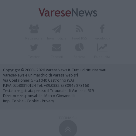
Redazione
Invia notizia
Feed RSS
Facebook
Twitter
Contatti
Società
Pubblicità
Copyright © 2000 - 2026 VareseNews.it. Tutti i diritti riservati
VareseNews è un marchio di Varese web srl
Via Confalonieri 5 - 21040 Castronno (VA)
P.IVA 02588310124 Tel. +39.0332.873094 / 873168
Testata registrata presso il Tribunale di Varese n.679
Direttore responsabile: Marco Giovannelli
Imp. Cookie
-
Cookie
-
Privacy
TORNA SU