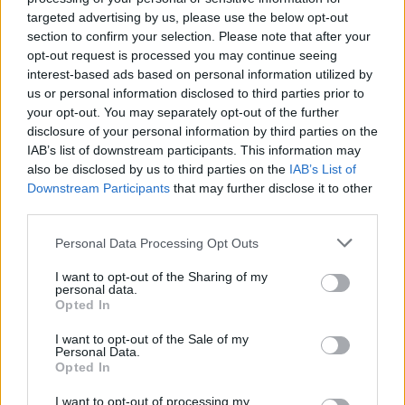
targeted advertising by us, please use the below opt-out
section to confirm your selection. Please note that after your
opt-out request is processed you may continue seeing
interest-based ads based on personal information utilized by
us or personal information disclosed to third parties prior to
your opt-out. You may separately opt-out of the further
disclosure of your personal information by third parties on the
ADV
IAB’s list of downstream participants. This information may
also be disclosed by us to third parties on the
IAB’s List of
Downstream Participants
that may further disclose it to other
third parties.
Personal Data Processing Opt Outs
I want to opt-out of the Sharing of my
personal data.
Opted In
Commenti
I want to opt-out of the Sale of my
Accedi
o
registrati
per commentare questo
Personal Data.
articolo.
Opted In
L'email è richiesta ma non verrà mostrata ai visitatori. Il contenuto di questo
commento esprime il pensiero dell'autore e non rappresenta la linea editoriale
I want to opt-out of processing my