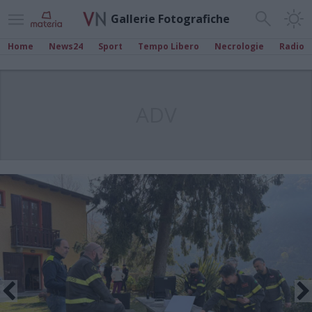
Gallerie Fotografiche
Home
News24
Sport
Tempo Libero
Necrologie
Radio
ADV