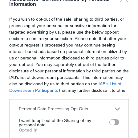
incendio laveno mombello
Information
laveno mombello
If you wish to opt-out of the sale, sharing to third parties, or
processing of your personal or sensitive information for
targeted advertising by us, please use the below opt-out
section to confirm your selection. Please note that after your
Leggi l'articolo:
Pasquetta di lavoro senza sosta per le squadre impegnate
opt-out request is processed you may continue seeing
contro l’incendio di Laveno Mombello
interest-based ads based on personal information utilized by
us or personal information disclosed to third parties prior to
your opt-out. You may separately opt-out of the further
disclosure of your personal information by third parties on the
IAB’s list of downstream participants. This information may
also be disclosed by us to third parties on the
IAB’s List of
Downstream Participants
that may further disclose it to other
third parties.
ADV
Personal Data Processing Opt Outs
I want to opt-out of the Sharing of my
personal data.
Opted In