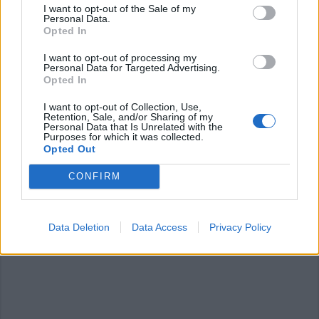
I want to opt-out of the Sale of my
Personal Data.
Opted In
Commenti
I want to opt-out of processing my
Personal Data for Targeted Advertising.
Accedi
o
registrati
per commentare questo
Opted In
articolo.
I want to opt-out of Collection, Use,
L'email è richiesta ma non verrà mostrata ai visitatori. Il contenuto di questo
commento esprime il pensiero dell'autore e non rappresenta la linea editoriale
Retention, Sale, and/or Sharing of my
di VareseNews.it, che rimane autonoma e indipendente. I messaggi inclusi nei
Personal Data that Is Unrelated with the
commenti non sono testi giornalistici, ma post inviati dai singoli lettori che
Purposes for which it was collected.
possono essere automaticamente pubblicati senza filtro preventivo. I commenti
Opted Out
che includano uno o più link a siti esterni verranno rimossi in automatico dal
sistema.
CONFIRM
Data Deletion
Data Access
Privacy Policy