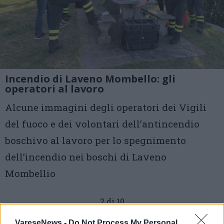
Incendio di Laveno Mombello: gli
operatori al lavoro
Alcune immagini degli operatori dei Vigili
del fuoco e dei volontari dell’antincendio
boschivo al lavoro per lo spegnimento
dell’incendio nei boschi di Laveno
Mombellio
2 di 10
TAG
VareseNews -
Do Not Process My Personal