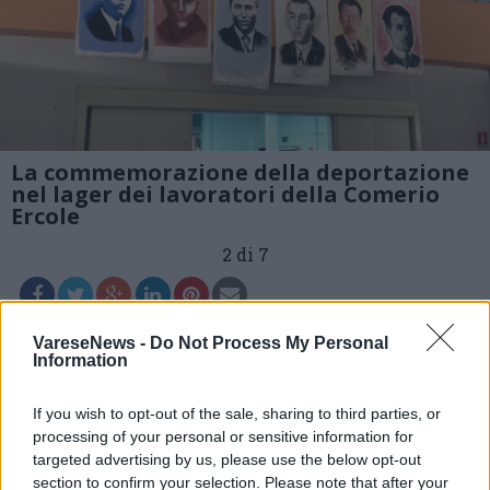
La commemorazione della deportazione
nel lager dei lavoratori della Comerio
Ercole
2 di 7
Leggi l'articolo:
VareseNews -
Do Not Process My Personal
Information
Busto ricorda il sacrificio dei lavoratori della Comerio
Ercole. 80 anni fa la deportazione nel lager
If you wish to opt-out of the sale, sharing to third parties, or
processing of your personal or sensitive information for
targeted advertising by us, please use the below opt-out
section to confirm your selection. Please note that after your