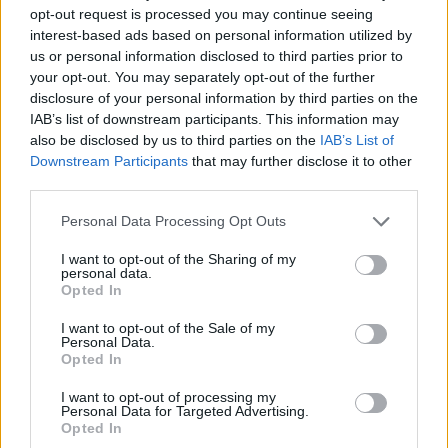
opt-out request is processed you may continue seeing
interest-based ads based on personal information utilized by
us or personal information disclosed to third parties prior to
ADV
your opt-out. You may separately opt-out of the further
disclosure of your personal information by third parties on the
IAB’s list of downstream participants. This information may
also be disclosed by us to third parties on the
IAB’s List of
Downstream Participants
that may further disclose it to other
third parties.
Personal Data Processing Opt Outs
Commenti
I want to opt-out of the Sharing of my
personal data.
Accedi
o
registrati
per commentare questo
Opted In
articolo.
I want to opt-out of the Sale of my
L'email è richiesta ma non verrà mostrata ai visitatori. Il contenuto di questo
Personal Data.
commento esprime il pensiero dell'autore e non rappresenta la linea editoriale
Opted In
di VareseNews.it, che rimane autonoma e indipendente. I messaggi inclusi nei
commenti non sono testi giornalistici, ma post inviati dai singoli lettori che
possono essere automaticamente pubblicati senza filtro preventivo. I commenti
che includano uno o più link a siti esterni verranno rimossi in automatico dal
I want to opt-out of processing my
sistema.
Personal Data for Targeted Advertising.
Opted In