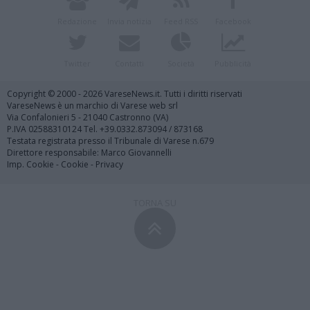
Redazione
Invia notizia
Feed RSS
Facebook
Twitter
Contatti
Società
Pubblicità
Copyright © 2000 - 2026 VareseNews.it. Tutti i diritti riservati
VareseNews è un marchio di Varese web srl
Via Confalonieri 5 - 21040 Castronno (VA)
P.IVA 02588310124 Tel. +39.0332.873094 / 873168
Testata registrata presso il Tribunale di Varese n.679
Direttore responsabile: Marco Giovannelli
Imp. Cookie
-
Cookie
-
Privacy
TORNA SU