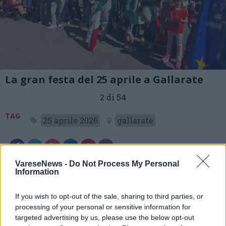
La gran festa del 25 aprile a Gallarate
2 di 54
TAG
25 aprile 2026
gallarate
VareseNews -
Do Not Process My Personal
Leggi l'articolo:
Information
La grande festa del 25 aprile a Gallarate, tra Resistenza di
ieri e di oggi
If you wish to opt-out of the sale, sharing to third parties, or
processing of your personal or sensitive information for
targeted advertising by us, please use the below opt-out