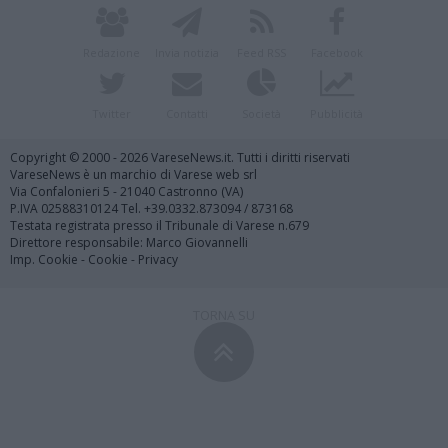
Redazione
Invia notizia
Feed RSS
Facebook
Twitter
Contatti
Società
Pubblicità
Copyright © 2000 - 2026 VareseNews.it. Tutti i diritti riservati
VareseNews è un marchio di Varese web srl
Via Confalonieri 5 - 21040 Castronno (VA)
P.IVA 02588310124 Tel. +39.0332.873094 / 873168
Testata registrata presso il Tribunale di Varese n.679
Direttore responsabile: Marco Giovannelli
Imp. Cookie
-
Cookie
-
Privacy
TORNA SU