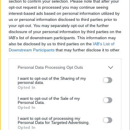
section to confirm your selection. Please note that after your
opt-out request is processed you may continue seeing
interest-based ads based on personal information utilized by
us or personal information disclosed to third parties prior to
ADV
your opt-out. You may separately opt-out of the further
disclosure of your personal information by third parties on the
IAB’s list of downstream participants. This information may
also be disclosed by us to third parties on the
IAB’s List of
Downstream Participants
that may further disclose it to other
third parties.
Personal Data Processing Opt Outs
I want to opt-out of the Sharing of my
Commenti
personal data.
Opted In
Accedi
o
registrati
per commentare questo
articolo.
I want to opt-out of the Sale of my
Personal Data.
L'email è richiesta ma non verrà mostrata ai visitatori. Il contenuto di questo
commento esprime il pensiero dell'autore e non rappresenta la linea editoriale
Opted In
di VareseNews.it, che rimane autonoma e indipendente. I messaggi inclusi nei
commenti non sono testi giornalistici, ma post inviati dai singoli lettori che
possono essere automaticamente pubblicati senza filtro preventivo. I commenti
I want to opt-out of processing my
che includano uno o più link a siti esterni verranno rimossi in automatico dal
Personal Data for Targeted Advertising.
sistema.
Opted In