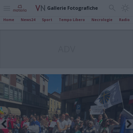
Gallerie Fotografiche
Home
News24
Sport
Tempo Libero
Necrologie
Radio
ADV