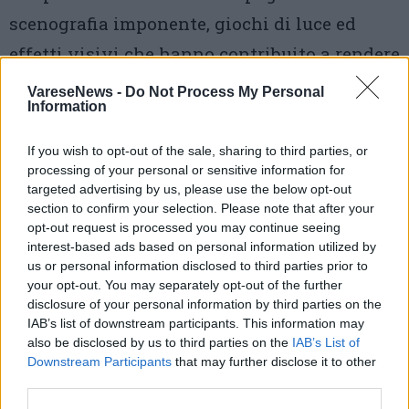
scenografia imponente, giochi di luce ed
effetti visivi che hanno contribuito a rendere
speciale la serata nello storico stadio
VareseNews -
Do Not Process My Personal
Information
milanese.
If you wish to opt-out of the sale, sharing to third parties, or
Foto di Raffale Della Pace
processing of your personal or sensitive information for
targeted advertising by us, please use the below opt-out
1 di 15
section to confirm your selection. Please note that after your
opt-out request is processed you may continue seeing
TAG
interest-based ads based on personal information utilized by
report fotografico
stadio san siro
us or personal information disclosed to third parties prior to
irama
milano
your opt-out. You may separately opt-out of the further
disclosure of your personal information by third parties on the
IAB’s list of downstream participants. This information may
also be disclosed by us to third parties on the
IAB’s List of
Downstream Participants
that may further disclose it to other
third parties.