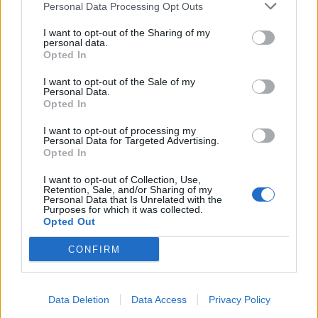
Personal Data Processing Opt Outs
I want to opt-out of the Sharing of my
personal data.
Opted In
ADV
I want to opt-out of the Sale of my
Personal Data.
Opted In
I want to opt-out of processing my
Personal Data for Targeted Advertising.
Opted In
I want to opt-out of Collection, Use,
Retention, Sale, and/or Sharing of my
Commenti
Personal Data that Is Unrelated with the
Purposes for which it was collected.
Accedi
o
registrati
per commentare questo
Opted Out
articolo.
CONFIRM
L'email è richiesta ma non verrà mostrata ai visitatori. Il contenuto di questo
commento esprime il pensiero dell'autore e non rappresenta la linea editoriale
di VareseNews.it, che rimane autonoma e indipendente. I messaggi inclusi nei
commenti non sono testi giornalistici, ma post inviati dai singoli lettori che
possono essere automaticamente pubblicati senza filtro preventivo. I commenti
che includano uno o più link a siti esterni verranno rimossi in automatico dal
Data Deletion
Data Access
Privacy Policy
sistema.