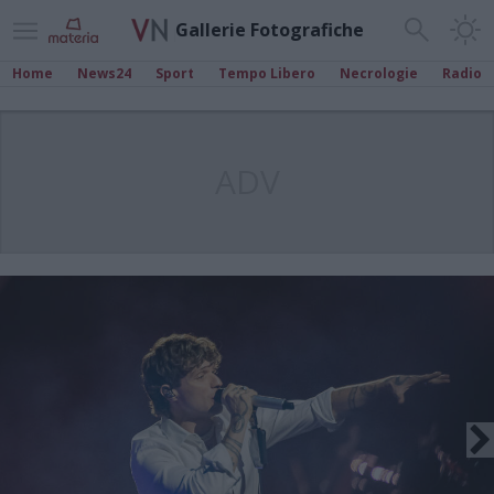
Gallerie Fotografiche
Home
News24
Sport
Tempo Libero
Necrologie
Radio
ADV