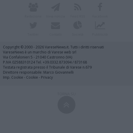
Redazione
Invia notizia
Feed RSS
Facebook
Twitter
Contatti
Società
Pubblicità
Copyright © 2000 - 2026 VareseNews.it. Tutti i diritti riservati
VareseNews è un marchio di Varese web srl
Via Confalonieri 5 - 21040 Castronno (VA)
P.IVA 02588310124 Tel. +39.0332.873094 / 873168
Testata registrata presso il Tribunale di Varese n.679
Direttore responsabile: Marco Giovannelli
Imp. Cookie
-
Cookie
-
Privacy
TORNA SU