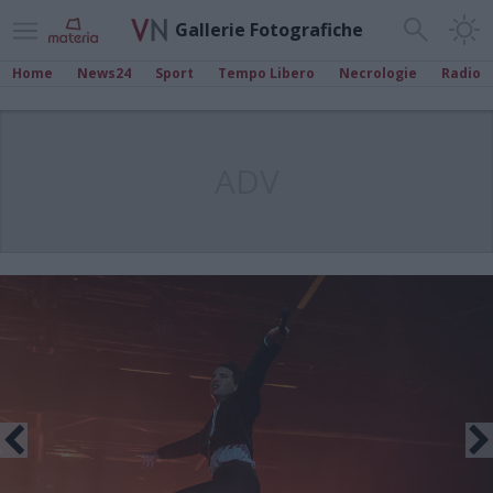
Gallerie Fotografiche
Home
News24
Sport
Tempo Libero
Necrologie
Radio
ADV