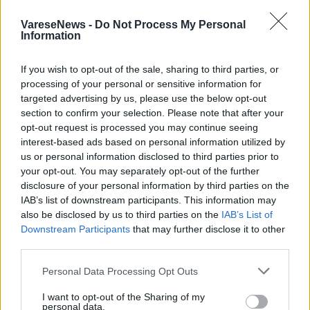
pubblico italiano.
VareseNews -
Do Not Process My Personal
Information
Foto di Raffaele Della Pace
If you wish to opt-out of the sale, sharing to third parties, or
processing of your personal or sensitive information for
3 di 25
targeted advertising by us, please use the below opt-out
section to confirm your selection. Please note that after your
TAG
ogr torino
mika
torino
opt-out request is processed you may continue seeing
interest-based ads based on personal information utilized by
us or personal information disclosed to third parties prior to
your opt-out. You may separately opt-out of the further
disclosure of your personal information by third parties on the
IAB’s list of downstream participants. This information may
also be disclosed by us to third parties on the
IAB’s List of
Downstream Participants
that may further disclose it to other
third parties.
Personal Data Processing Opt Outs
ADV
I want to opt-out of the Sharing of my
personal data.