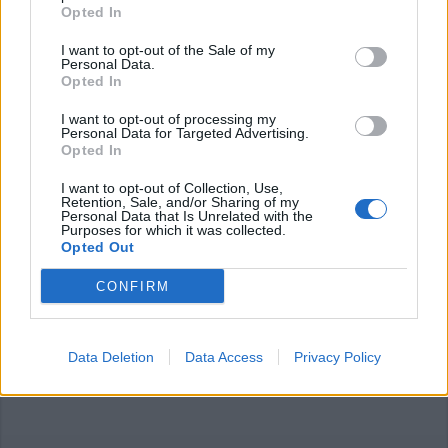
Opted In
I want to opt-out of the Sale of my
Personal Data.
Opted In
I want to opt-out of processing my
Personal Data for Targeted Advertising.
Commenti
Opted In
Accedi
o
registrati
per commentare questo
I want to opt-out of Collection, Use,
articolo.
Retention, Sale, and/or Sharing of my
Personal Data that Is Unrelated with the
L'email è richiesta ma non verrà mostrata ai visitatori. Il contenuto di questo
Purposes for which it was collected.
commento esprime il pensiero dell'autore e non rappresenta la linea editoriale
Opted Out
di VareseNews.it, che rimane autonoma e indipendente. I messaggi inclusi nei
commenti non sono testi giornalistici, ma post inviati dai singoli lettori che
possono essere automaticamente pubblicati senza filtro preventivo. I commenti
CONFIRM
che includano uno o più link a siti esterni verranno rimossi in automatico dal
sistema.
Data Deletion
Data Access
Privacy Policy