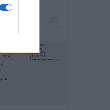
r
Contatti
Società
Pubblicità
RUBRICHE
osfera di
Opinioni
La vignetta
Politica
Gli Speciali
Notizie Sponsorizzate
TÀ
o
4
più letti