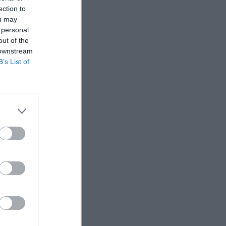
ection to
ou may
 personal
out of the
 downstream
B’s List of