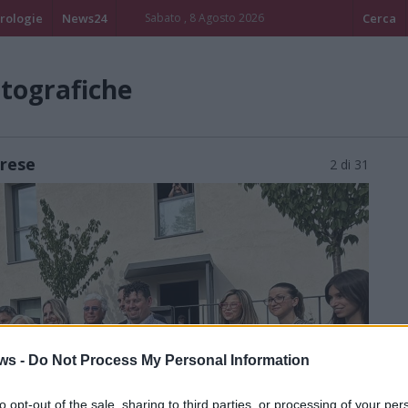
rologie
News24
Sabato , 8 Agosto 2026
Cerca
otografiche
arese
2 di 31
ws -
Do Not Process My Personal Information
to opt-out of the sale, sharing to third parties, or processing of your per