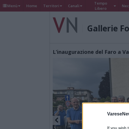
Tempo
Menù
Home
Territori
Canali
Nec
Libero
Gallerie F
L’inaugurazione del Faro a V
VareseNe
If you wish 