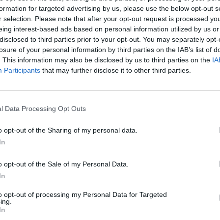
formation for targeted advertising by us, please use the below opt-out s
r selection. Please note that after your opt-out request is processed y
eing interest-based ads based on personal information utilized by us or
disclosed to third parties prior to your opt-out. You may separately opt-
losure of your personal information by third parties on the IAB’s list of
. This information may also be disclosed by us to third parties on the
IA
Fondazione ascoli
Participants
that may further disclose it to other third parties.
2 di 31
varese
l Data Processing Opt Outs
o opt-out of the Sharing of my personal data.
In
o opt-out of the Sale of my Personal Data.
In
razione del Faro di Fondazione Giacomo
to opt-out of processing my Personal Data for Targeted
egradato di largo Flaiano che sarà sede e
ing.
In
dei tumori infantili