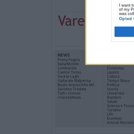
I want t
of my P
was col
Opted 
NEWS
CANALI
Prima Pagina
Cinema
Italia/Mondo
Sport
Lombardia
Economia
Canton Ticino
Lavoro
Varese Laghi
Cultura
Gallarate Malpensa
Tempo libero
Busto Arsizio/Alto Mil.
Politica
Saronno Tradate
Scuola
Tutti i comuni
Università
+VareseNews
Bambini
Salute
Scienza e Tecno
Turismo
Life
Econews
Articoli Necrolo