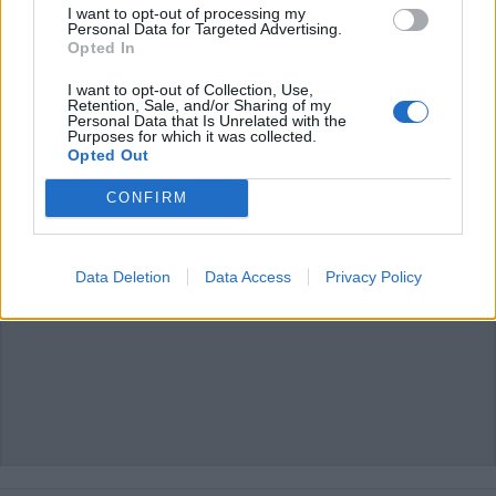
I want to opt-out of processing my
L'email è richiesta ma non verrà mostrata ai visitatori. Il contenuto di questo
commento esprime il pensiero dell'autore e non rappresenta la linea editoriale
Personal Data for Targeted Advertising.
di VareseNews.it, che rimane autonoma e indipendente. I messaggi inclusi nei
Opted In
commenti non sono testi giornalistici, ma post inviati dai singoli lettori che
possono essere automaticamente pubblicati senza filtro preventivo. I commenti
che includano uno o più link a siti esterni verranno rimossi in automatico dal
I want to opt-out of Collection, Use,
sistema.
Retention, Sale, and/or Sharing of my
Personal Data that Is Unrelated with the
Purposes for which it was collected.
Opted Out
CONFIRM
Data Deletion
Data Access
Privacy Policy