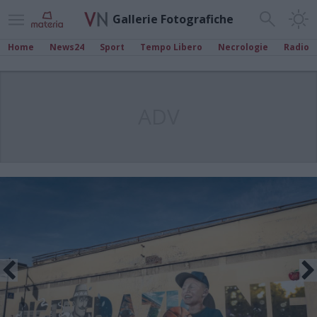
Gallerie Fotografiche
Home
News24
Sport
Tempo Libero
Necrologie
Radio
ADV