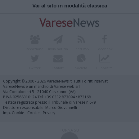
Vai al sito in modalità classica
Redazione
Invia notizia
Feed RSS
Facebook
Twitter
Contatti
Società
Pubblicità
Copyright © 2000 - 2026 VareseNews.it. Tutti i diritti riservati
VareseNews è un marchio di Varese web srl
Via Confalonieri 5 - 21040 Castronno (VA)
P.IVA 02588310124 Tel. +39.0332.873094 / 873168
Testata registrata presso il Tribunale di Varese n.679
Direttore responsabile: Marco Giovannelli
Imp. Cookie
-
Cookie
-
Privacy
TORNA SU