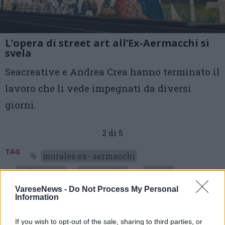
L’opera di street art all’Ex-Aermacchi si
svela
Seacreative e Andrea Crea hanno terminato il
lavoro che li vede impegnati da diversi
giorni.
2 di 5
TAG
murales ex- aermacchi
andrea crea
seacreative
varese
VareseNews -
Do Not Process My Personal
Information
Leggi l'articolo:
If you wish to opt-out of the sale, sharing to third parties, or