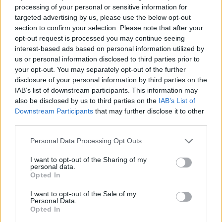
L’opera di street art all’ex Aermacchi si svela: 27 metri di
processing of your personal or sensitive information for
murale con la scritta “Rigenerazione”
targeted advertising by us, please use the below opt-out
section to confirm your selection. Please note that after your
opt-out request is processed you may continue seeing
interest-based ads based on personal information utilized by
us or personal information disclosed to third parties prior to
your opt-out. You may separately opt-out of the further
disclosure of your personal information by third parties on the
IAB’s list of downstream participants. This information may
ADV
also be disclosed by us to third parties on the
IAB’s List of
Downstream Participants
that may further disclose it to other
third parties.
Personal Data Processing Opt Outs
I want to opt-out of the Sharing of my
personal data.
Opted In
Commenti
I want to opt-out of the Sale of my
Personal Data.
Accedi
o
registrati
per commentare questo
Opted In
articolo.