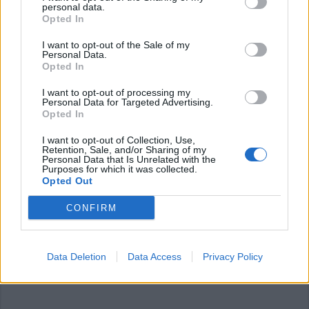
personal data.
Opted In
I want to opt-out of the Sale of my
Personal Data.
Opted In
I want to opt-out of processing my
Personal Data for Targeted Advertising.
Opted In
Commenti
I want to opt-out of Collection, Use,
Accedi
o
registrati
per commentare questo
Retention, Sale, and/or Sharing of my
articolo.
Personal Data that Is Unrelated with the
Purposes for which it was collected.
L'email è richiesta ma non verrà mostrata ai visitatori. Il contenuto di questo
Opted Out
commento esprime il pensiero dell'autore e non rappresenta la linea editoriale
di VareseNews.it, che rimane autonoma e indipendente. I messaggi inclusi nei
commenti non sono testi giornalistici, ma post inviati dai singoli lettori che
CONFIRM
possono essere automaticamente pubblicati senza filtro preventivo. I commenti
che includano uno o più link a siti esterni verranno rimossi in automatico dal
sistema.
Data Deletion
Data Access
Privacy Policy