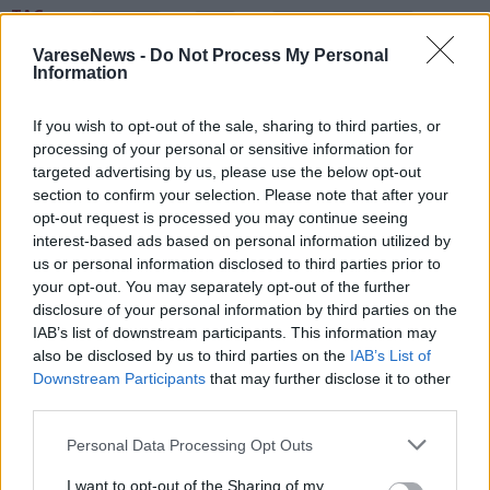
TAG
cinema
film
renato pozzetto
VareseNews -
Do Not Process My Personal
stefania sandrelli
Information
If you wish to opt-out of the sale, sharing to third parties, or
processing of your personal or sensitive information for
Leggi l'articolo:
targeted advertising by us, please use the below opt-out
Verso i David di Donatello, Renato Pozzetto si racconta
section to confirm your selection. Please note that after your
David di Donatello, a nomination for Renato Pozzetto for
opt-out request is processed you may continue seeing
the best actor award
Un ruolo drammatico per Renato Pozzetto: “Ho capito che
interest-based ads based on personal information utilized by
era la mia parte, Pupi Avati mi ha aiutato”
us or personal information disclosed to third parties prior to
David di Donatello, nomination a Renato Pozzetto per il
your opt-out. You may separately opt-out of the further
premio di miglior attore
disclosure of your personal information by third parties on the
IAB’s list of downstream participants. This information may
also be disclosed by us to third parties on the
IAB’s List of
Downstream Participants
that may further disclose it to other
third parties.
Personal Data Processing Opt Outs
ADV
I want to opt-out of the Sharing of my