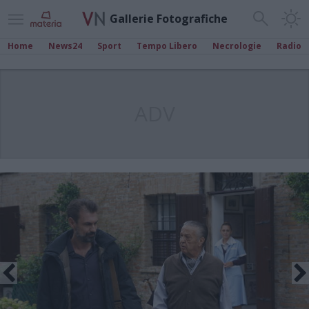
Gallerie Fotografiche
Home
News24
Sport
Tempo Libero
Necrologie
Radio
ADV