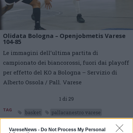
Olidata Bologna – Openjobmetis Varese
104-85
Le immagini dell’ultima partita di
campionato dei biancorossi, fuori dai playoff
per effetto del KO a Bologna – Servizio di
Alberto Ossola / Pall. Varese
1 di 29
TAG
basket
pallacanestro varese
bologna
VareseNews -
Do Not Process My Personal