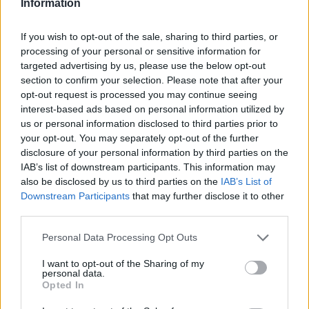
Information
If you wish to opt-out of the sale, sharing to third parties, or
Leggi l'articolo:
processing of your personal or sensitive information for
La Openjobmetis cade sul traguardo: Varese KO, ai playoff
ci va Trento
targeted advertising by us, please use the below opt-out
Kastritis: “Oggi non è un funerale: sono orgoglioso di tutti”
section to confirm your selection. Please note that after your
Nkamhoua, un ultimo ballo da Eurolega. Renfro
opt-out request is processed you may continue seeing
persevera nel peccato
interest-based ads based on personal information utilized by
us or personal information disclosed to third parties prior to
your opt-out. You may separately opt-out of the further
disclosure of your personal information by third parties on the
IAB’s list of downstream participants. This information may
also be disclosed by us to third parties on the
IAB’s List of
Downstream Participants
that may further disclose it to other
third parties.
ADV
Personal Data Processing Opt Outs
I want to opt-out of the Sharing of my
personal data.
Opted In