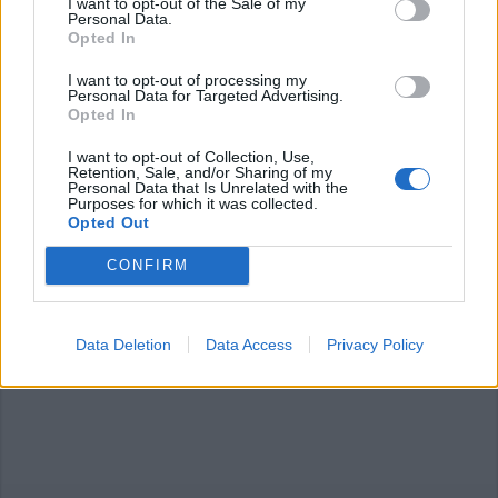
I want to opt-out of the Sale of my
Personal Data.
Opted In
Commenti
I want to opt-out of processing my
Accedi
o
registrati
per commentare questo
Personal Data for Targeted Advertising.
articolo.
Opted In
L'email è richiesta ma non verrà mostrata ai visitatori. Il contenuto di questo
I want to opt-out of Collection, Use,
commento esprime il pensiero dell'autore e non rappresenta la linea editoriale
Retention, Sale, and/or Sharing of my
di VareseNews.it, che rimane autonoma e indipendente. I messaggi inclusi nei
Personal Data that Is Unrelated with the
commenti non sono testi giornalistici, ma post inviati dai singoli lettori che
possono essere automaticamente pubblicati senza filtro preventivo. I commenti
Purposes for which it was collected.
che includano uno o più link a siti esterni verranno rimossi in automatico dal
Opted Out
sistema.
CONFIRM
Data Deletion
Data Access
Privacy Policy