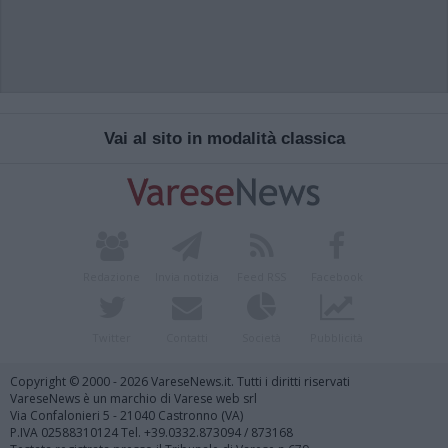
Vai al sito in modalità classica
Redazione
Invia notizia
Feed RSS
Facebook
Twitter
Contatti
Società
Pubblicità
Copyright © 2000 - 2026 VareseNews.it. Tutti i diritti riservati
VareseNews è un marchio di Varese web srl
Via Confalonieri 5 - 21040 Castronno (VA)
P.IVA 02588310124 Tel. +39.0332.873094 / 873168