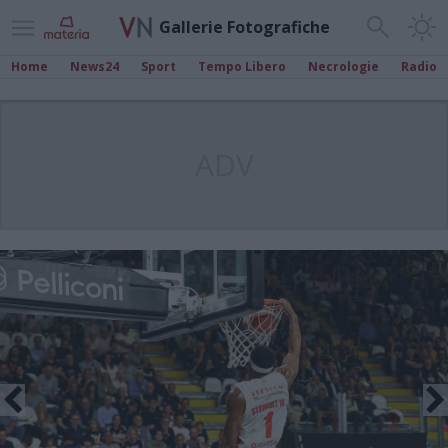
Gallerie Fotografiche
Home
News24
Sport
Tempo Libero
Necrologie
Radio
ADV