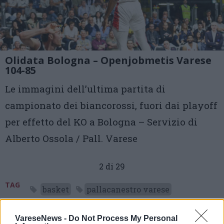
Olidata Bologna – Openjobmetis Varese
104-85
Le immagini dell’ultima partita di
campionato dei biancorossi, fuori dai playoff
per effetto del KO a Bologna – Servizio di
Alberto Ossola / Pall. Varese
2 di 29
TAG
basket
pallacanestro varese
bologna
VareseNews -
Do Not Process My Personal