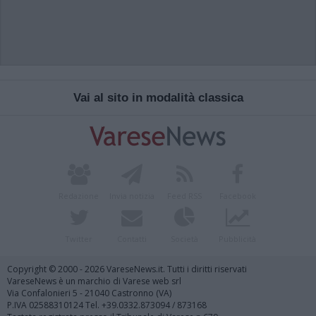
Vai al sito in modalità classica
Redazione
Invia notizia
Feed RSS
Facebook
Twitter
Contatti
Società
Pubblicità
Copyright © 2000 - 2026 VareseNews.it. Tutti i diritti riservati
VareseNews è un marchio di Varese web srl
Via Confalonieri 5 - 21040 Castronno (VA)
P.IVA 02588310124 Tel. +39.0332.873094 / 873168