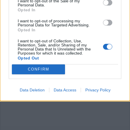
I want to opt-out of the Sale of my
Personal Data.
Opted In
Commenti
I want to opt-out of processing my
Accedi
o
registrati
per commentare questo
Personal Data for Targeted Advertising.
articolo.
Opted In
L'email è richiesta ma non verrà mostrata ai visitatori. Il contenuto di questo
I want to opt-out of Collection, Use,
commento esprime il pensiero dell'autore e non rappresenta la linea editoriale
Retention, Sale, and/or Sharing of my
di VareseNews.it, che rimane autonoma e indipendente. I messaggi inclusi nei
Personal Data that Is Unrelated with the
commenti non sono testi giornalistici, ma post inviati dai singoli lettori che
possono essere automaticamente pubblicati senza filtro preventivo. I commenti
Purposes for which it was collected.
che includano uno o più link a siti esterni verranno rimossi in automatico dal
Opted Out
sistema.
CONFIRM
Data Deletion
Data Access
Privacy Policy