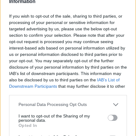
Information
If you wish to opt-out of the sale, sharing to third parties, or
Leggi l'articolo:
processing of your personal or sensitive information for
La Openjobmetis cade sul traguardo: Varese KO, ai playoff
ci va Trento
targeted advertising by us, please use the below opt-out
Kastritis: “Oggi non è un funerale: sono orgoglioso di tutti”
section to confirm your selection. Please note that after your
Nkamhoua, un ultimo ballo da Eurolega. Renfro
opt-out request is processed you may continue seeing
persevera nel peccato
interest-based ads based on personal information utilized by
us or personal information disclosed to third parties prior to
your opt-out. You may separately opt-out of the further
disclosure of your personal information by third parties on the
IAB’s list of downstream participants. This information may
also be disclosed by us to third parties on the
IAB’s List of
Downstream Participants
that may further disclose it to other
third parties.
ADV
Personal Data Processing Opt Outs
I want to opt-out of the Sharing of my
personal data.
Opted In