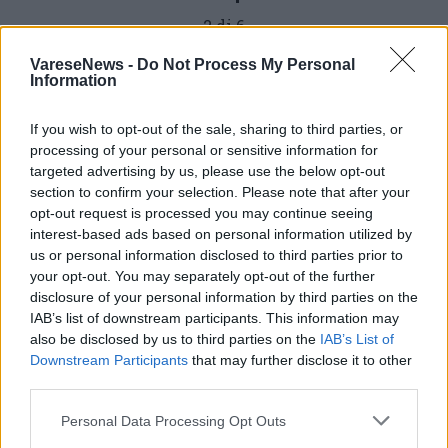
2 di 6
TAG
VareseNews -
Do Not Process My Personal
ice emotion
icesport varese
Information
pattinaggio artistico
If you wish to opt-out of the sale, sharing to third parties, or
pattinaggio su ghiaccio
varese ghiaccio
processing of your personal or sensitive information for
Oggiona con santo stefano
varese
targeted advertising by us, please use the below opt-out
section to confirm your selection. Please note that after your
opt-out request is processed you may continue seeing
interest-based ads based on personal information utilized by
us or personal information disclosed to third parties prior to
Leggi l'articolo:
your opt-out. You may separately opt-out of the further
Pattinaggio Artistico, fine settimana ricco di
soddisfazioni per il Varesotto
disclosure of your personal information by third parties on the
IAB’s list of downstream participants. This information may
also be disclosed by us to third parties on the
IAB’s List of
Downstream Participants
that may further disclose it to other
third parties.
Personal Data Processing Opt Outs