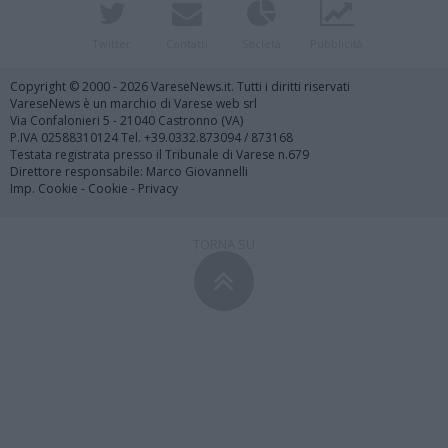
Twitter
Contatti
Società
Pubblicità
Copyright © 2000 - 2026 VareseNews.it. Tutti i diritti riservati
VareseNews è un marchio di Varese web srl
Via Confalonieri 5 - 21040 Castronno (VA)
P.IVA 02588310124 Tel. +39.0332.873094 / 873168
Testata registrata presso il Tribunale di Varese n.679
Direttore responsabile: Marco Giovannelli
Imp. Cookie
-
Cookie
-
Privacy
TORNA SU