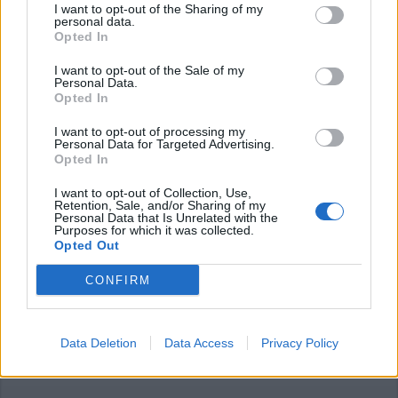
I want to opt-out of the Sharing of my
ADV
personal data.
Opted In
I want to opt-out of the Sale of my
Personal Data.
Opted In
I want to opt-out of processing my
Personal Data for Targeted Advertising.
Opted In
Commenti
I want to opt-out of Collection, Use,
Retention, Sale, and/or Sharing of my
Accedi
o
registrati
per commentare questo
Personal Data that Is Unrelated with the
articolo.
Purposes for which it was collected.
Opted Out
L'email è richiesta ma non verrà mostrata ai visitatori. Il contenuto di questo
commento esprime il pensiero dell'autore e non rappresenta la linea editoriale
di VareseNews.it, che rimane autonoma e indipendente. I messaggi inclusi nei
CONFIRM
commenti non sono testi giornalistici, ma post inviati dai singoli lettori che
possono essere automaticamente pubblicati senza filtro preventivo. I commenti
che includano uno o più link a siti esterni verranno rimossi in automatico dal
sistema.
Data Deletion
Data Access
Privacy Policy