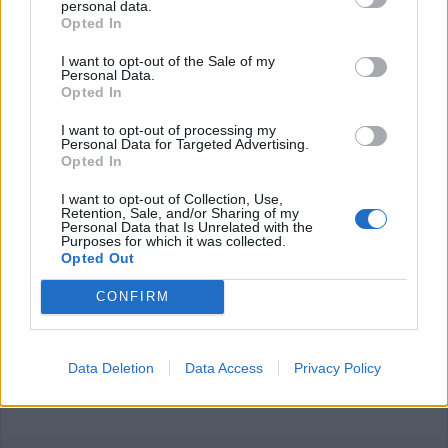
personal data.
Opted In
I want to opt-out of the Sale of my
Personal Data.
Opted In
I want to opt-out of processing my
Personal Data for Targeted Advertising.
Opted In
Commenti
I want to opt-out of Collection, Use,
Accedi
o
registrati
per commentare questo
Retention, Sale, and/or Sharing of my
articolo.
Personal Data that Is Unrelated with the
Purposes for which it was collected.
L'email è richiesta ma non verrà mostrata ai visitatori. Il contenuto di questo
Opted Out
commento esprime il pensiero dell'autore e non rappresenta la linea editoriale
di VareseNews.it, che rimane autonoma e indipendente. I messaggi inclusi nei
commenti non sono testi giornalistici, ma post inviati dai singoli lettori che
CONFIRM
possono essere automaticamente pubblicati senza filtro preventivo. I commenti
che includano uno o più link a siti esterni verranno rimossi in automatico dal
sistema.
Data Deletion
Data Access
Privacy Policy