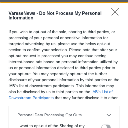
TAG
ice emotion
icesport varese
VareseNews -
Do Not Process My Personal
Information
pattinaggio artistico
pattinaggio su ghiaccio
varese ghiaccio
If you wish to opt-out of the sale, sharing to third parties, or
Oggiona con santo stefano
varese
processing of your personal or sensitive information for
targeted advertising by us, please use the below opt-out
section to confirm your selection. Please note that after your
opt-out request is processed you may continue seeing
interest-based ads based on personal information utilized by
Leggi l'articolo:
us or personal information disclosed to third parties prior to
Pattinaggio Artistico, fine settimana ricco di
soddisfazioni per il Varesotto
your opt-out. You may separately opt-out of the further
disclosure of your personal information by third parties on the
IAB’s list of downstream participants. This information may
also be disclosed by us to third parties on the
IAB’s List of
Downstream Participants
that may further disclose it to other
third parties.
Personal Data Processing Opt Outs
ADV
I want to opt-out of the Sharing of my