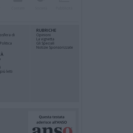
r
Contatti
Società
Pubblicità
RUBRICHE
osfera di
Opinioni
La vignetta
Politica
Gli Speciali
Notizie Sponsorizzate
TÀ
o
4
più letti