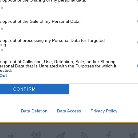
o opt-out of the Sharing of my personal data.
In
o opt-out of the Sale of my Personal Data.
In
L
riunisce tredici artiste alla galleria
to opt-out of processing my Personal Data for Targeted
ing.
 in occasione della Festa della Donna
.
In
andra Redaelli, è una potente onda di
o opt-out of Collection, Use, Retention, Sale, and/or Sharing
ersonal Data that Is Unrelated with the Purposes for which it
, la gioia e l’ironia del femminile.
lected.
Out
 si terrà SABATO 8 MARZO dalle 11 alle 13
la Galleria in Viale Sant’Antonio 59/61 a
CONFIRM
Data Deletion
Data Access
Privacy Policy