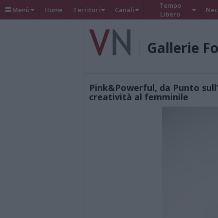
Tempo
Menù
Home
Territori
Canali
Nec
Libero
Gallerie F
Pink&Powerful, da Punto sull’
creatività al femminile