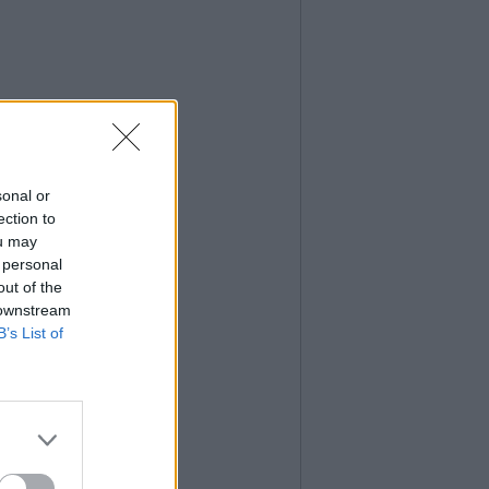
sonal or
ection to
ou may
 personal
out of the
 downstream
B’s List of