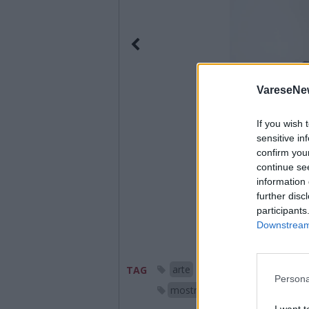
VareseNe
If you wish 
sensitive in
confirm you
continue se
information 
further disc
participants
Downstream 
arte
casbeno
galle
TAG
Persona
mostre
varese