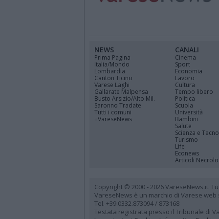
NEWS
CANALI
Prima Pagina
Cinema
Italia/Mondo
Sport
Lombardia
Economia
Canton Ticino
Lavoro
Varese Laghi
Cultura
Gallarate Malpensa
Tempo libero
Busto Arsizio/Alto Mil.
Politica
Saronno Tradate
Scuola
Tutti i comuni
Università
+VareseNews
Bambini
Salute
Scienza e Tecno
Turismo
Life
Econews
Articoli Necrolo
Copyright © 2000 - 2026 VareseNews.it. Tutti 
VareseNews è un marchio di Varese web srl
Tel. +39.0332.873094 / 873168
Testata registrata presso il Tribunale di 