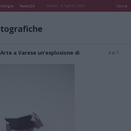
rologie
News24
Sabato , 8 Agosto 2026
Cerca
otografiche
Arte a Varese un’esplosione di
4 di 7