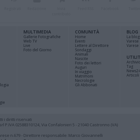
Registrati
Redazione
Invia
Feed RSS
Facebook
Twitte
contributo
MULTIMEDIA
COMUNITÀ
BLOG
Gallerie Fotografiche
Home
La blog
Web TV
Eventi
Varese
Live
Lettere al Direttore
Varese 
Foto del Giorno
Sondaggi
Animali
UTILI
Nascite
Archivi
Foto dei lettori
Tag
Auguri
News2
In viaggio
Articoli 
Matrimoni
Necrologie
logia
Gli Abbonati
gie
i diritti riservati
 P.IVA 02588310124, Via Confalonieri 5 - 21040 Castronno (VA)
Varese n.679 - Direttore responsabile: Marco Giovannelli