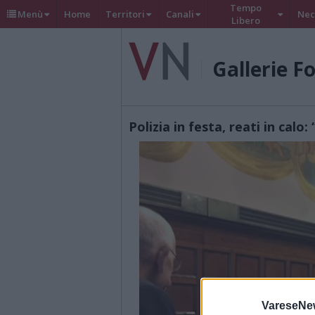
Tempo
Menù
Home
Territori
Canali
Nec
Libero
Gallerie F
Polizia in festa, reati in calo
VareseNe