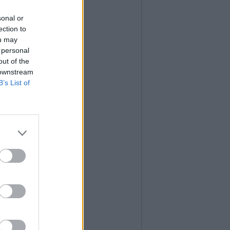
sonal or
ection to
ou may
 personal
out of the
 downstream
B’s List of