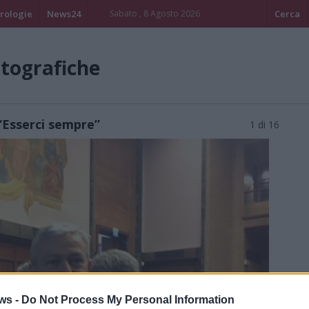
rologie
News24
Sabato , 8 Agosto 2026
Cerca
otografiche
: “Esserci sempre”
1 di 16
ws -
Do Not Process My Personal Information