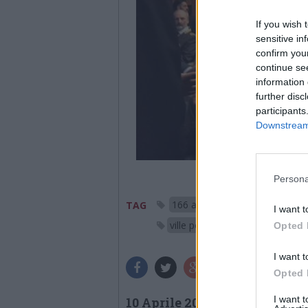
If you wish 
sensitive in
confirm you
continue se
information 
further disc
participants
Downstream 
Persona
166 anniversario polizia di sta
TAG
I want t
ville ponti
varese
Opted 
I want t
Opted 
I want 
10 Aprile 2018