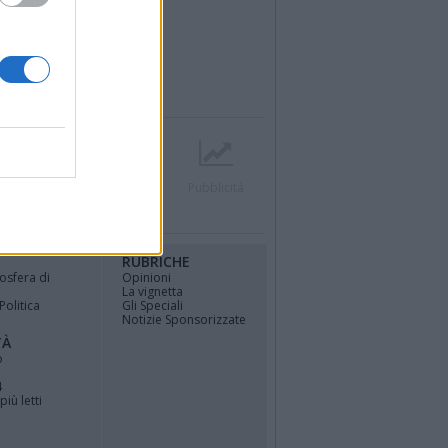
r
Contatti
Società
Pubblicità
RUBRICHE
osfera di
Opinioni
La vignetta
Politica
Gli Speciali
Notizie Sponsorizzate
TÀ
o
4
più letti