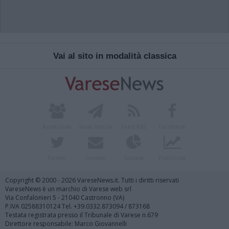
Vai al sito in modalità classica
Redazione
Invia notizia
Feed RSS
Facebook
Twitter
Contatti
Società
Pubblicità
Copyright © 2000 - 2026 VareseNews.it. Tutti i diritti riservati
VareseNews è un marchio di Varese web srl
Via Confalonieri 5 - 21040 Castronno (VA)
P.IVA 02588310124 Tel. +39.0332.873094 / 873168
Testata registrata presso il Tribunale di Varese n.679
Direttore responsabile: Marco Giovannelli