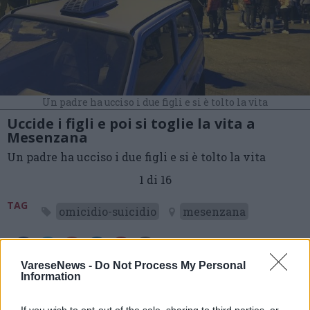
Un padre ha ucciso i due figli e si è tolto la vita
Uccide i figli e poi si toglie la vita a
Mesenzana
Un padre ha ucciso i due figli e si è tolto la vita
1 di 16
TAG
omicidio-suicidio
mesenzana
VareseNews -
Do Not Process My Personal
Leggi l'articolo:
Information
Padre uccide i figli e si toglie la vita, tragedia a
Mesenzana