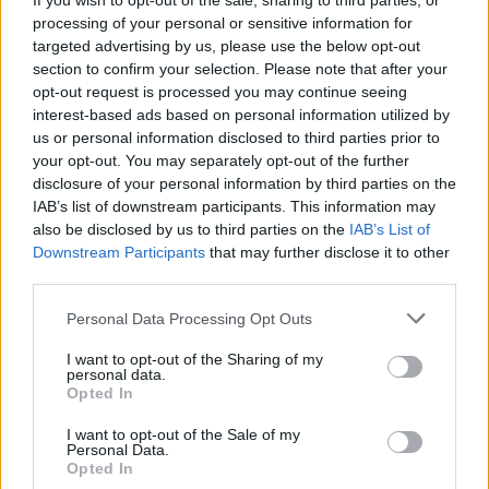
If you wish to opt-out of the sale, sharing to third parties, or
Soffriva di problemi psichiatrici e tormentava la moglie
l’uomo che ha ucciso i suoi figli a Mesenzana
processing of your personal or sensitive information for
Mesenzana, lutto cittadino per l’addio a Giada e Alessio
targeted advertising by us, please use the below opt-out
section to confirm your selection. Please note that after your
opt-out request is processed you may continue seeing
interest-based ads based on personal information utilized by
us or personal information disclosed to third parties prior to
your opt-out. You may separately opt-out of the further
disclosure of your personal information by third parties on the
IAB’s list of downstream participants. This information may
ADV
also be disclosed by us to third parties on the
IAB’s List of
Downstream Participants
that may further disclose it to other
third parties.
Personal Data Processing Opt Outs
I want to opt-out of the Sharing of my
personal data.
Opted In
Commenti
I want to opt-out of the Sale of my
Personal Data.
Accedi
o
registrati
per commentare questo
Opted In
articolo.