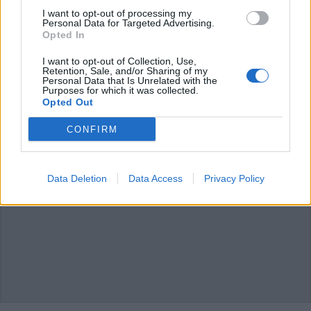
I want to opt-out of processing my
L'email è richiesta ma non verrà mostrata ai visitatori. Il contenuto di questo
Personal Data for Targeted Advertising.
commento esprime il pensiero dell'autore e non rappresenta la linea editoriale
Opted In
di VareseNews.it, che rimane autonoma e indipendente. I messaggi inclusi nei
commenti non sono testi giornalistici, ma post inviati dai singoli lettori che
possono essere automaticamente pubblicati senza filtro preventivo. I commenti
che includano uno o più link a siti esterni verranno rimossi in automatico dal
I want to opt-out of Collection, Use,
sistema.
Retention, Sale, and/or Sharing of my
Personal Data that Is Unrelated with the
Purposes for which it was collected.
Opted Out
CONFIRM
Data Deletion
Data Access
Privacy Policy