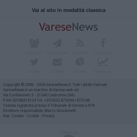
Vai al sito in modalità classica
Redazione
Invia notizia
Feed RSS
Facebook
Twitter
Contatti
Società
Pubblicità
Copyright © 2000 - 2026 VareseNews.it. Tutti i diritti riservati
VareseNews è un marchio di Varese web srl
Via Confalonieri 5 - 21040 Castronno (VA)
P.IVA 02588310124 Tel. +39.0332.873094 / 873168
Testata registrata presso il Tribunale di Varese n.679
Direttore responsabile: Marco Giovannelli
Imp. Cookie
-
Cookie
-
Privacy
TORNA SU