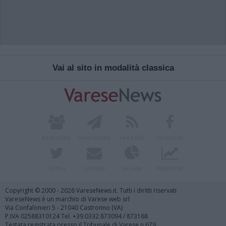
Vai al sito in modalità classica
Redazione
Invia notizia
Feed RSS
Facebook
Twitter
Contatti
Società
Pubblicità
Copyright © 2000 - 2026 VareseNews.it. Tutti i diritti riservati
VareseNews è un marchio di Varese web srl
Via Confalonieri 5 - 21040 Castronno (VA)
P.IVA 02588310124 Tel. +39.0332.873094 / 873168
Testata registrata presso il Tribunale di Varese n.679