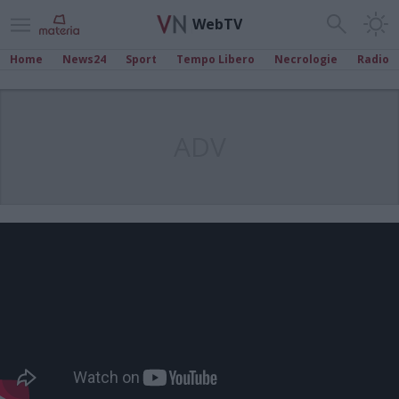
WebTV
Home
News24
Sport
Tempo Libero
Necrologie
Radio
ADV