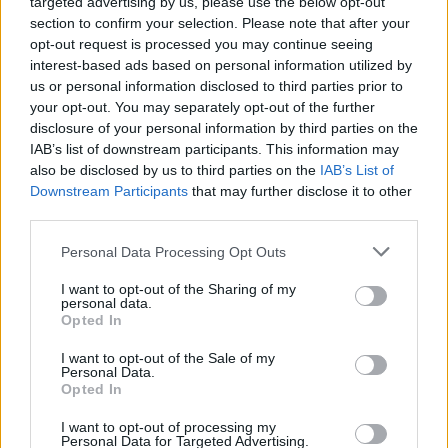
targeted advertising by us, please use the below opt-out
Chiesa Parrocchiale di SS. Crocifisso in Ponte Tresa
section to confirm your selection. Please note that after your
opt-out request is processed you may continue seeing
Ora di Sepoltura
interest-based ads based on personal information utilized by
09/07/2026 ore 10:50
us or personal information disclosed to third parties prior to
your opt-out. You may separately opt-out of the further
Luogo di Sepoltura
disclosure of your personal information by third parties on the
Cimitero di Lavena Ponte Tresa
IAB’s list of downstream participants. This information may
also be disclosed by us to third parties on the
IAB’s List of
Annuncio inserito da:
Downstream Participants
that may further disclose it to other
third parties.
Onoranze Funebri Lachi &
Menefoglio
Personal Data Processing Opt Outs
0332 939055
I want to opt-out of the Sharing of my
personal data.
Opted In
oflachimenefoglio@gmail.com
I want to opt-out of the Sale of my
Personal Data.
Opted In
Firmato:
OF Lachi & Menefoglio srl
I want to opt-out of processing my
Personal Data for Targeted Advertising.