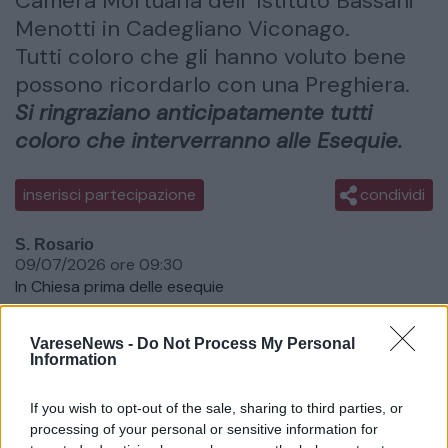
Camera Mortuaria dell’ Istituto Bassani
Menotti in Cadegliano Viconago.
Tutti coloro che gli hanno voluto bene
possono ricordarlo con una Preghiera.
Si ringraziano anticipatamente tutti
coloro che interverranno alle Esequie.
inserisci partecipazione
condividi
S. Rosario
09/07/2026 ore 09:30
In Chiesa prima delle esequie
Data del Funerale
VareseNews -
Do Not Process My Personal
09/07/2026
Information
Ora del Funerale
10:00
If you wish to opt-out of the sale, sharing to third parties, or
processing of your personal or sensitive information for
Luogo del Funerale