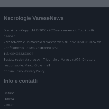
Esprimiamo con grande dolore il nostro cordoglio.
Segnala un problema
Necrologie VareseNews
Partecipiamo commossi al vostro lutto.
Inserisci il tuo nome
Disclaimer - Copyright © 2000 - 2026 varesenews.it. Tutti i diritti
riservati
Inserisci il tuo email
VareseNews è un marchio di Varese web srl P.IVA 02588310124, Via
Confalonieri 5 - 21040 Castronno (VA)
Tel. +39.0332.873094
Testata registrata presso il Tribunale di Varese n.679 - Direttore
Inserisci il testo
responsabile: Marco Giovannelli
Consenso al trattamento
Desideriamo farti sapere come conserveremo i tuoi
Cookie Policy
-
Privacy Policy
dati, per quanto tempo e per quali finalità. Potrai in
Info e contatti
ogni momento visionarli e richiederci la loro
cancellazione
Acconsento alla vostra
informativa
Defunti
Funerali
Consenso per finalità commerciali
Cimiteri
Acconsento al trattamento dei miei dati personali ai