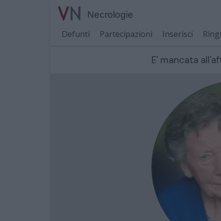
Necrologie
Defunti
Partecipazioni
Inserisci
Ring
E' mancata all'af
Cerca per nome o cognome