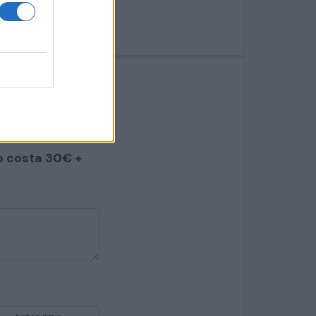
m
o costa 30€ +