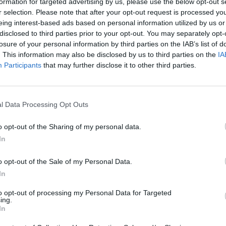
formation for targeted advertising by us, please use the below opt-out s
r selection. Please note that after your opt-out request is processed y
eing interest-based ads based on personal information utilized by us or
disclosed to third parties prior to your opt-out. You may separately opt-
:00
losure of your personal information by third parties on the IAB’s list of
e di Morazzone
. This information may also be disclosed by us to third parties on the
IA
Participants
that may further disclose it to other third parties.
l Data Processing Opt Outs
e
o opt-out of the Sharing of my personal data.
e di Morazzone
In
a
o opt-out of the Sale of my Personal Data.
zone
In
to opt-out of processing my Personal Data for Targeted
da:
ing.
In
Centro Servizi Funerari Camp