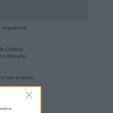
 rispettive
lla Chiesa
to Rosario
i trova presso
.
a cerimonia.
sonal or