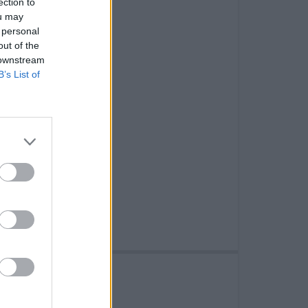
ection to
ou may
 personal
out of the
 downstream
B’s List of
o dei Fiori