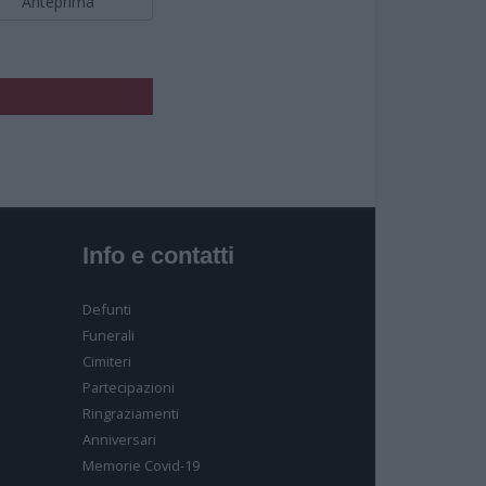
Anteprima
olore.
Info e contatti
Defunti
Funerali
Cimiteri
Partecipazioni
Ringraziamenti
Anniversari
Memorie Covid-19