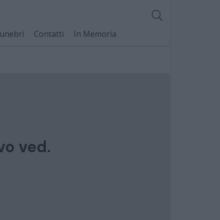
unebri
Contatti
In Memoria
vo ved.