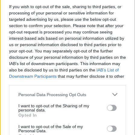
If you wish to opt-out of the sale, sharing to third parties, or
S. Rosario
processing of your personal or sensitive information for
08/06/2026 ore 14:15
targeted advertising by us, please use the below opt-out
In Chiesa prima delle esequie
section to confirm your selection. Please note that after your
opt-out request is processed you may continue seeing
interest-based ads based on personal information utilized by
Data del Funerale
us or personal information disclosed to third parties prior to
08/06/2026
your opt-out. You may separately opt-out of the further
Ora del Funerale
disclosure of your personal information by third parties on the
14:45
IAB’s list of downstream participants. This information may
also be disclosed by us to third parties on the
IAB’s List of
Luogo del Funerale
Basilica di S. Vittore in Arcisate
Downstream Participants
that may further disclose it to other
third parties.
Annuncio inserito da:
Personal Data Processing Opt Outs
Onoranze Funebri Lachi &
I want to opt-out of the Sharing of my
personal data.
Menefoglio
Opted In
0332 939055
I want to opt-out of the Sale of my
Personal Data.