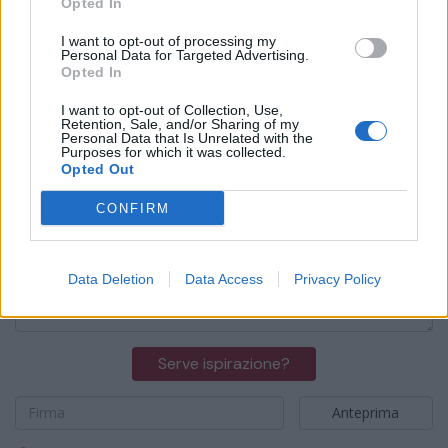
oflachimenefoglio@gmail.com
Opted In
I want to opt-out of processing my
Personal Data for Targeted Advertising.
Firmato:
Opted In
OF Lachi & Menefoglio srl
I want to opt-out of Collection, Use,
Retention, Sale, and/or Sharing of my
INSERISCI LA TUA PARTECIPAZIONE
Personal Data that Is Unrelated with the
Purposes for which it was collected.
Opted Out
Il tuo messaggio come segno di vicinanza alla
famiglia.
Questo servizio costa 30€ + iva.
CONFIRM
Inserisci il testo della partecipazione
Data Deletion
Data Access
Privacy Policy
Inserisci il testo che comparirà nella partecipazione
Serve ispirazione?
Scegli una delle nostre frasi
Anteprima
Inserisci il nome che vuoi che compaia come autore della p
Addolorati per il lutto che vi ha colpiti,