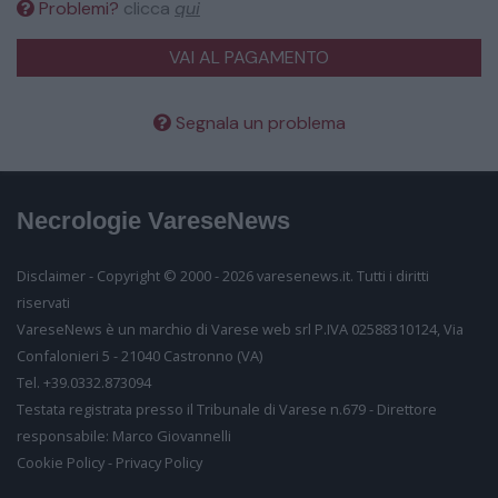
Problemi?
clicca
qui
partecipiamo sentitamente al vostro dolore.
VAI AL PAGAMENTO
Condoglianze vivissime per il grave lutto che ha
colpito la vostra famiglia.
ANTEPRIMA
Segnala un problema
Esprimiamo con grande dolore il nostro cordoglio.
Segnala un problema
Necrologie VareseNews
Partecipiamo commossi al vostro lutto.
Inserisci il tuo nome
Disclaimer - Copyright © 2000 - 2026 varesenews.it. Tutti i diritti
riservati
Inserisci il tuo email
VareseNews è un marchio di Varese web srl P.IVA 02588310124, Via
Confalonieri 5 - 21040 Castronno (VA)
Tel. +39.0332.873094
Testata registrata presso il Tribunale di Varese n.679 - Direttore
Inserisci il testo
responsabile: Marco Giovannelli
Consenso al trattamento
Desideriamo farti sapere come conserveremo i tuoi
Cookie Policy
-
Privacy Policy
dati, per quanto tempo e per quali finalità. Potrai in