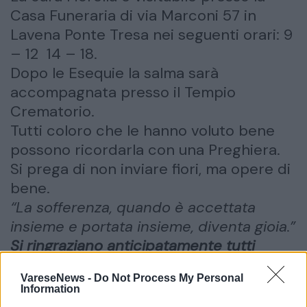
Casa Funeraria di via Marconi 57 in
Lavena Ponte Tresa nei seguenti orari: 9
– 12 14 – 18.
Dopo le Esequie la salma sarà
accompagnata presso il Tempio
Crematorio.
Tutti coloro che le hanno voluto bene
possono ricordarla con una Preghiera.
Si prega di non inviare fiori, ma opere di
bene.
“La sofferenza, quando è accettata
insieme e portata insieme, diventa gioia.”
Si ringraziano anticipatamente tutti
coloro che interverranno alle Esequie.
VareseNews -
Do Not Process My Personal
Information
inserisci partecipazione
condividi