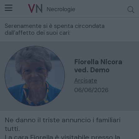
Necrologie
Serenamente si è spenta circondata
Cerca per nome o cognome
dall’affetto dei suoi cari:
Fiorella Nicora
ved. Demo
Arcisate
06/06/2026
Ne danno il triste annuncio i familiari
tutti.
La cara Fiorella è visitabile presso la