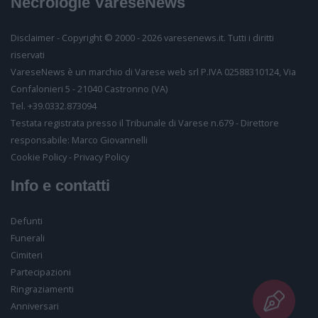
Necrologie VareseNews
Partecipiamo commossi al vostro lutto.
Inserisci il tuo nome
Disclaimer - Copyright © 2000 - 2026 varesenews.it. Tutti i diritti
riservati
Inserisci il tuo email
VareseNews è un marchio di Varese web srl P.IVA 02588310124, Via
Confalonieri 5 - 21040 Castronno (VA)
Tel. +39.0332.873094
Testata registrata presso il Tribunale di Varese n.679 - Direttore
Inserisci il testo
responsabile: Marco Giovannelli
Consenso al trattamento
Desideriamo farti sapere come conserveremo i tuoi
Cookie Policy
-
Privacy Policy
dati, per quanto tempo e per quali finalità. Potrai in
Info e contatti
ogni momento visionarli e richiederci la loro
cancellazione
Acconsento alla vostra
informativa
Defunti
Funerali
Consenso per finalità commerciali
Cimiteri
Acconsento al trattamento dei miei dati personali ai
Partecipazioni
sensi dell’art. 7 del GDPR per le finalità di cui all’art. 2
lett. b) dell'
informativa
Ringraziamenti
Acconsento
Anniversari