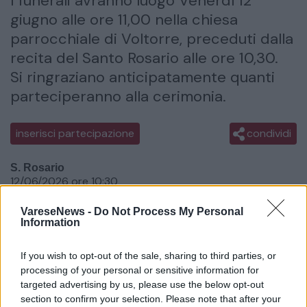
I funerali avranno luogo Venerdì 12
giugno alle ore 11,00 nella chiesa
parrocchiale di Voltorre, preceduti dalla
recita del Santo Rosario alle ore 10,30.
Si ringraziano anticipatamente quanti
parteciperanno alla cerimonia.
inserisci partecipazione
condividi
S. Rosario
12/06/2026 ore 10:30
Chiesa parrocchiale di Voltorre
VareseNews -
Do Not Process My Personal
Information
Data del Funerale
12/06/2026
If you wish to opt-out of the sale, sharing to third parties, or
Ora del Funerale
processing of your personal or sensitive information for
11:00
targeted advertising by us, please use the below opt-out
section to confirm your selection. Please note that after your
Luogo del Funerale