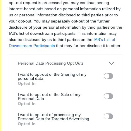
Chiesa parrocchiale di Voltorre
opt-out request is processed you may continue seeing
interest-based ads based on personal information utilized by
us or personal information disclosed to third parties prior to
Luogo di Sepoltura
your opt-out. You may separately opt-out of the further
Cimitero di Voltorre
disclosure of your personal information by third parties on the
IAB’s list of downstream participants. This information may
also be disclosed by us to third parties on the
IAB’s List of
Annuncio inserito da:
Downstream Participants
that may further disclose it to other
Centro Servizi Funerari Campo
third parties.
dei Fiori
Personal Data Processing Opt Outs
0332 229401
I want to opt-out of the Sharing of my
info@ofcampodeifiori.com
personal data.
Opted In
I want to opt-out of the Sale of my
Firmato:
Personal Data.
Onoranze funebri Rovera - Gavirate
Opted In
INSERISCI LA TUA PARTECIPAZIONE
I want to opt-out of processing my
Personal Data for Targeted Advertising.
Opted In
Il tuo messaggio come segno di vicinanza alla