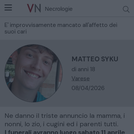
Necrologie
E' improvvisamente mancato all'affetto dei
Cerca per nome o cognome
suoi cari
MATTEO SYKU
di anni 18
Varese
08/04/2026
Ne danno il triste annuncio la mamma, i
nonni, lo zio, i cugini ed i parenti tutti.
I funerali avranno luogo sabato 11 aprile