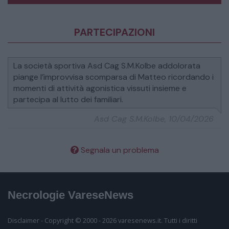
Condoglianze vivissime per il grave lutto che ha
colpito la vostra famiglia.
ANTEPRIMA
PARTECIPAZIONI
Esprimiamo con grande dolore il nostro cordoglio.
La società sportiva Asd Cag S.M.Kolbe addolorata
piange l’improvvisa scomparsa di Matteo ricordando i
Partecipiamo commossi al vostro lutto.
momenti di attività agonistica vissuti insieme e
partecipa al lutto dei familiari.
Asd Cag S.M.Kolbe, 10/04/2026
Segnala un problema
Segnala un problema
Necrologie VareseNews
Inserisci il tuo nome
Disclaimer - Copyright © 2000 - 2026 varesenews.it. Tutti i diritti