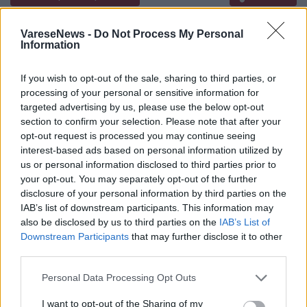
S. Rosario
VareseNews -
Do Not Process My Personal
11/04/2026 ore 14:30
Information
Chiesa Parrocchiale dei Ss.Pietro e Paolo in Biumo
Inferiore
If you wish to opt-out of the sale, sharing to third parties, or
processing of your personal or sensitive information for
targeted advertising by us, please use the below opt-out
Data del Funerale
section to confirm your selection. Please note that after your
11/04/2026
opt-out request is processed you may continue seeing
Ora del Funerale
interest-based ads based on personal information utilized by
15:00
us or personal information disclosed to third parties prior to
Luogo del Funerale
your opt-out. You may separately opt-out of the further
Chiesa Parrocchiale dei Ss.Pietro e Paolo in Biumo
disclosure of your personal information by third parties on the
Inferiore
IAB’s list of downstream participants. This information may
also be disclosed by us to third parties on the
IAB’s List of
Downstream Participants
that may further disclose it to other
Ora di Sepoltura
third parties.
11/04/2026 ore 16:30
Luogo di Sepoltura
Personal Data Processing Opt Outs
Cimitero civico di Varese, Belforte
I want to opt-out of the Sharing of my