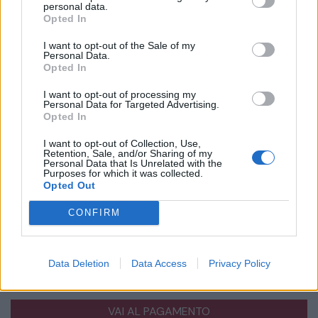
personal data.
Annuncio inserito da:
Opted In
Onoranze Funebri Morelli Srl - Tel. 0332471296
I want to opt-out of the Sale of my
INSERISCI LA TUA PARTECIPAZIONE
Personal Data.
Opted In
Il tuo messaggio come segno di vicinanza alla
I want to opt-out of processing my
famiglia.
Questo servizio costa 30€ + iva.
Personal Data for Targeted Advertising.
Opted In
Inserisci il testo della partecipazione
I want to opt-out of Collection, Use,
Retention, Sale, and/or Sharing of my
Personal Data that Is Unrelated with the
Purposes for which it was collected.
Opted Out
Inserisci il testo che comparirà nella partecipazione
Serve ispirazione?
CONFIRM
Scegli una delle nostre frasi
Anteprima
Data Deletion
Data Access
Privacy Policy
Inserisci il nome che vuoi che compaia come autore della p
Addolorati per il lutto che vi ha colpiti,
Problemi?
clicca
qui
partecipiamo sentitamente al vostro dolore.
VAI AL PAGAMENTO