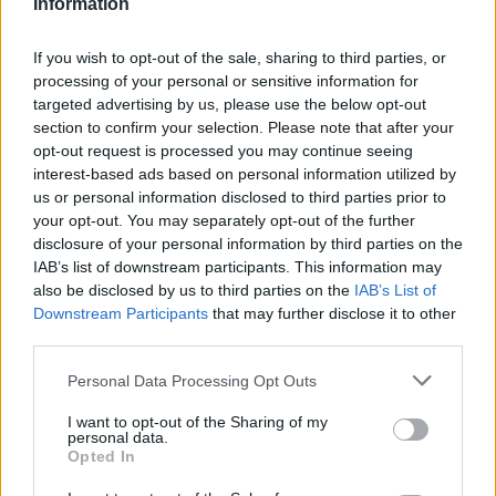
Information
Ora del Funerale
14:30
If you wish to opt-out of the sale, sharing to third parties, or
Luogo del Funerale
processing of your personal or sensitive information for
Santuario Santa Maria del Monte - Sacro Monte
targeted advertising by us, please use the below opt-out
section to confirm your selection. Please note that after your
opt-out request is processed you may continue seeing
Annuncio inserito da:
interest-based ads based on personal information utilized by
us or personal information disclosed to third parties prior to
Centro Servizi Funerari Campo
your opt-out. You may separately opt-out of the further
dei Fiori
disclosure of your personal information by third parties on the
0332 229401
IAB’s list of downstream participants. This information may
also be disclosed by us to third parties on the
IAB’s List of
info@ofcampodeifiori.com
Downstream Participants
that may further disclose it to other
third parties.
Firmato:
Personal Data Processing Opt Outs
Onoranze Funebri S. Ambrogio
I want to opt-out of the Sharing of my
personal data.
INSERISCI LA TUA PARTECIPAZIONE
Opted In