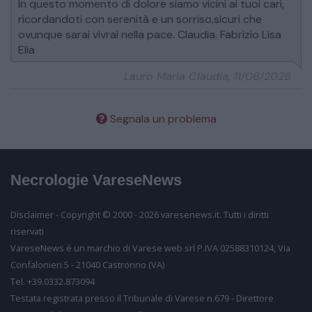
In questo momento di dolore siamo vicini ai tuoi cari,
ricordandoti con serenità e un sorriso,sicuri che
Partecipiamo commossi al vostro lutto.
ovunque sarai vivrai nella pace. Claudia. Fabrizio Lisa
Elia
Lauro Maria Claudia, 11/06/2026
Segnala un problema
Segnala un problema
Necrologie VareseNews
Inserisci il tuo nome
Disclaimer - Copyright © 2000 - 2026 varesenews.it. Tutti i diritti
riservati
Inserisci il tuo email
VareseNews è un marchio di Varese web srl P.IVA 02588310124, Via
Confalonieri 5 - 21040 Castronno (VA)
Tel. +39.0332.873094
Testata registrata presso il Tribunale di Varese n.679 - Direttore
Inserisci il testo