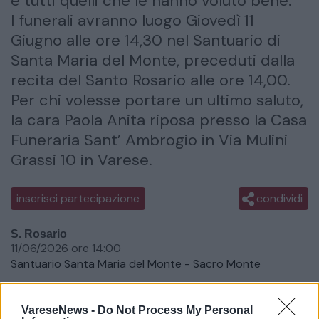
e tutti quelli che le hanno voluto bene.
I funerali avranno luogo Giovedì 11
Giugno alle ore 14,30 nel Santuario di
Santa Maria del Monte, preceduti dalla
recita del Santo Rosario alle ore 14,00.
Per chi volesse portare un ultimo saluto,
la cara Paola Anita riposa presso la Casa
Funeraria Sant’ Ambrogio in Via Mulini
Grassi 10 in Varese.
inserisci partecipazione
condividi
S. Rosario
11/06/2026 ore 14:00
Santuario Santa Maria del Monte - Sacro Monte
Data del Funerale
VareseNews -
Do Not Process My Personal
11/06/2026