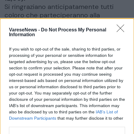
Si ringraziano anticipatamente tutti
coloro che parteciperanno alla
cerimonia.
VareseNews -
Do Not Process My Personal
Information
inserisci partecipazione
condividi
If you wish to opt-out of the sale, sharing to third parties, or
S. Rosario
processing of your personal or sensitive information for
09/06/2026 ore 09:30
targeted advertising by us, please use the below opt-out
in Chiesa prima del funerale
section to confirm your selection. Please note that after your
opt-out request is processed you may continue seeing
interest-based ads based on personal information utilized by
Data del Funerale
us or personal information disclosed to third parties prior to
09/06/2026
your opt-out. You may separately opt-out of the further
Ora del Funerale
disclosure of your personal information by third parties on the
10:00
IAB’s list of downstream participants. This information may
also be disclosed by us to third parties on the
IAB’s List of
Luogo del Funerale
CHIESA PARROCCHIALE DEI SANTI GIOVANNI BATTISTA E
Downstream Participants
that may further disclose it to other
MAURIZIO DI CARAVATE
third parties.