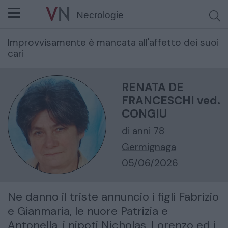
Necrologie
Improvvisamente è mancata all'affetto dei suoi
Cerca per nome o cognome
cari
RENATA DE
FRANCESCHI ved.
CONGIU
di anni 78
Germignaga
05/06/2026
Ne danno il triste annuncio i figli Fabrizio
e Gianmaria, le nuore Patrizia e
Antonella, i nipoti Nicholas, Lorenzo ed i