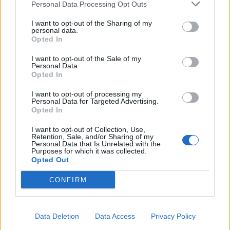
Personal Data Processing Opt Outs
Ora di Sepoltura
09/06/2026 ore 11:00
I want to opt-out of the Sharing of my
personal data.
Luogo di Sepoltura
Opted In
Cimitero di Caravate
I want to opt-out of the Sale of my
Personal Data.
Opted In
Annuncio inserito da:
Onoranze Funebri Gallio
I want to opt-out of processing my
Personal Data for Targeted Advertising.
0332 203133
Opted In
damiano.gallio.of@alice.it
I want to opt-out of Collection, Use,
Retention, Sale, and/or Sharing of my
Personal Data that Is Unrelated with the
Purposes for which it was collected.
Firmato:
Opted Out
ONORANZE FUNEBRI ZARDO & GALLIO Gemonio -
CONFIRM
Cocquio Trevisago - Gavirate - Besozzo - Cuveglio -
Biandronno 0332/700342
Data Deletion
Data Access
Privacy Policy
INSERISCI LA TUA PARTECIPAZIONE