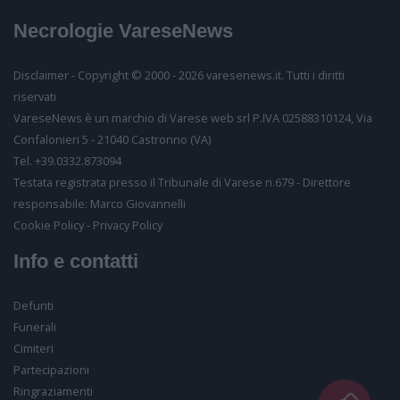
Necrologie VareseNews
Partecipiamo commossi al vostro lutto.
Inserisci il tuo nome
Disclaimer - Copyright © 2000 - 2026 varesenews.it. Tutti i diritti
riservati
Inserisci il tuo email
VareseNews è un marchio di Varese web srl P.IVA 02588310124, Via
Confalonieri 5 - 21040 Castronno (VA)
Tel. +39.0332.873094
Testata registrata presso il Tribunale di Varese n.679 - Direttore
Inserisci il testo
responsabile: Marco Giovannelli
Consenso al trattamento
Desideriamo farti sapere come conserveremo i tuoi
Cookie Policy
-
Privacy Policy
dati, per quanto tempo e per quali finalità. Potrai in
Info e contatti
ogni momento visionarli e richiederci la loro
cancellazione
Acconsento alla vostra
informativa
Defunti
Funerali
Consenso per finalità commerciali
Cimiteri
Acconsento al trattamento dei miei dati personali ai
Partecipazioni
sensi dell’art. 7 del GDPR per le finalità di cui all’art. 2
lett. b) dell'
informativa
Ringraziamenti