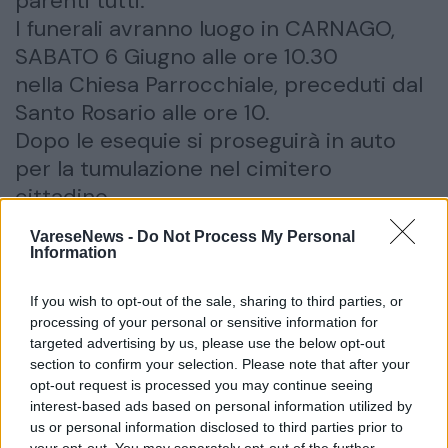
parenti tutti.
I funerali avranno luogo in CARNAGO,
SABATO 6 Giugno alle ore 10.30
nella Chiesa Parrocchiale, preceduti dal
Santo Rosario alle ore 10.
Dopo le esequie si proseguirà in auto
per la tumulazione nel cimitero
cittadino.
La cara Virginia riposa presso la Casa
VareseNews -
Do Not Process My Personal
Funeraria BROGGINI
Information
-Caronno Varesino- via Piave 52H-
If you wish to opt-out of the sale, sharing to third parties, or
Caronno Varesino- via Piave 52H orari
processing of your personal or sensitive information for
visite dalle ore 9 – 12.30 / 14.30 – 18.30
targeted advertising by us, please use the below opt-out
Si ringraziano anticipatamente quanti
section to confirm your selection. Please note that after your
opt-out request is processed you may continue seeing
interverranno alle esequie.
interest-based ads based on personal information utilized by
us or personal information disclosed to third parties prior to
inserisci partecipazione
condividi
your opt-out. You may separately opt-out of the further