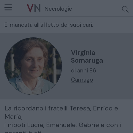
Necrologie
E' mancata all'affetto dei suoi cari:
Cerca per nome o cognome
Virginia
Somaruga
di anni 86
Carnago
La ricordano i fratelli Teresa, Enrico e
Maria,
i nipoti Lucia, Emanuele, Gabriele con i