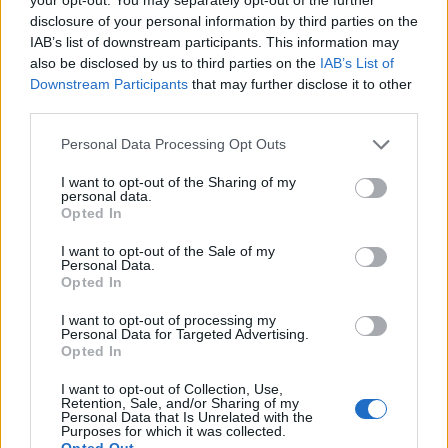
disclosure of your personal information by third parties on the
IAB’s list of downstream participants. This information may
Annuncio inserito da:
also be disclosed by us to third parties on the
IAB’s List of
Downstream Participants
that may further disclose it to other
Pompe Funebri Broggini
third parties.
0331 980880
Personal Data Processing Opt Outs
broggini@caronnovaresino.com
I want to opt-out of the Sharing of my
personal data.
Opted In
INSERISCI LA TUA PARTECIPAZIONE
I want to opt-out of the Sale of my
Personal Data.
Opted In
Il tuo messaggio come segno di vicinanza alla
famiglia.
Questo servizio costa 30€ + iva.
I want to opt-out of processing my
Personal Data for Targeted Advertising.
Opted In
Inserisci il testo della partecipazione
I want to opt-out of Collection, Use,
Retention, Sale, and/or Sharing of my
Personal Data that Is Unrelated with the
Purposes for which it was collected.
Opted Out