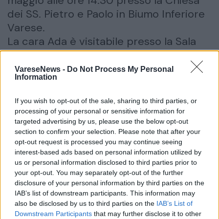
maggio alle ore 14:30 presso la Chiesa
dei SS. Pietro e Paolo in Biumo Inferiore
Varese.
La cara Ada è visitabile presso la Sala
del Commiato delle Onoranze Funebri
Zanzi in via Dandolo 11 a Varese, con il
VareseNews -
Do Not Process My Personal
Information
seguente orario: 8/12 – 14/18 .
Anticipatamente si ringraziano quanti
If you wish to opt-out of the sale, sharing to third parties, or
interverranno.
processing of your personal or sensitive information for
targeted advertising by us, please use the below opt-out
section to confirm your selection. Please note that after your
inserisci partecipazione
condividi
opt-out request is processed you may continue seeing
interest-based ads based on personal information utilized by
us or personal information disclosed to third parties prior to
Annuncio inserito da:
your opt-out. You may separately opt-out of the further
Onoranze Funebri Zanzi
disclosure of your personal information by third parties on the
IAB’s list of downstream participants. This information may
0332 284463
also be disclosed by us to third parties on the
IAB’s List of
info@ofzanzi.it
Downstream Participants
that may further disclose it to other