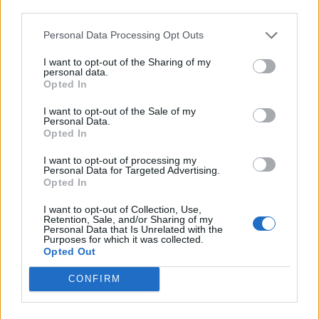
third parties.
Personal Data Processing Opt Outs
INSERISCI LA TUA PARTECIPAZIONE
I want to opt-out of the Sharing of my
personal data.
Il tuo messaggio come segno di vicinanza alla
Opted In
famiglia.
Questo servizio costa 30€ + iva.
I want to opt-out of the Sale of my
Inserisci il testo della partecipazione
Personal Data.
Opted In
I want to opt-out of processing my
Personal Data for Targeted Advertising.
Opted In
Inserisci il testo che comparirà nella partecipazione
Serve ispirazione?
I want to opt-out of Collection, Use,
Retention, Sale, and/or Sharing of my
Personal Data that Is Unrelated with the
Scegli una delle nostre frasi
Anteprima
Purposes for which it was collected.
Opted Out
Inserisci il nome che vuoi che compaia come autore della p
Addolorati per il lutto che vi ha colpiti,
Problemi?
clicca
qui
partecipiamo sentitamente al vostro dolore.
CONFIRM
VAI AL PAGAMENTO
Condoglianze vivissime per il grave lutto che ha