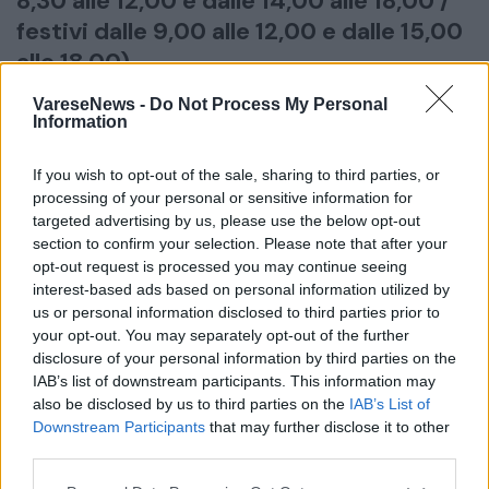
8,30 alle 12,00 e dalle 14,00 alle 18,00 /
festivi dalle 9,00 alle 12,00 e dalle 15,00
alle 18,00).
Si ringraziano anticipatamente tutti
VareseNews -
Do Not Process My Personal
coloro che parteciperanno alla
Information
cerimonia.
If you wish to opt-out of the sale, sharing to third parties, or
processing of your personal or sensitive information for
inserisci partecipazione
condividi
targeted advertising by us, please use the below opt-out
section to confirm your selection. Please note that after your
opt-out request is processed you may continue seeing
S. Rosario
15/06/2026 ore 14:00
interest-based ads based on personal information utilized by
in Chiesa prima del funerale
us or personal information disclosed to third parties prior to
your opt-out. You may separately opt-out of the further
disclosure of your personal information by third parties on the
Data del Funerale
IAB’s list of downstream participants. This information may
15/06/2026
also be disclosed by us to third parties on the
IAB’s List of
Ora del Funerale
Downstream Participants
that may further disclose it to other
14:30
third parties.
Luogo del Funerale