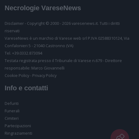
Necrologie VareseNews
Partecipiamo commossi al vostro lutto.
Inserisci il tuo nome
Disclaimer - Copyright © 2000 - 2026 varesenews.it. Tutti i diritti
riservati
Inserisci il tuo email
VareseNews è un marchio di Varese web srl P.IVA 02588310124, Via
Confalonieri 5 - 21040 Castronno (VA)
Tel. +39.0332.873094
Testata registrata presso il Tribunale di Varese n.679 - Direttore
Inserisci il testo
responsabile: Marco Giovannelli
Consenso al trattamento
Desideriamo farti sapere come conserveremo i tuoi
Cookie Policy
-
Privacy Policy
dati, per quanto tempo e per quali finalità. Potrai in
Info e contatti
ogni momento visionarli e richiederci la loro
cancellazione
Acconsento alla vostra
informativa
Defunti
Funerali
Consenso per finalità commerciali
Cimiteri
Acconsento al trattamento dei miei dati personali ai
Partecipazioni
sensi dell’art. 7 del GDPR per le finalità di cui all’art. 2
lett. b) dell'
informativa
Ringraziamenti