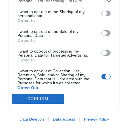
Personal Data Processing Opt Outs
CHIESA PARROCCHIALE SAN GIOVANNI BATTISTA DI
INDUNO OLONA
I want to opt-out of the Sharing of my
personal data.
Opted In
Luogo di Sepoltura
Cimitero di Induno Olona
I want to opt-out of the Sale of my
Personal Data.
Opted In
Annuncio inserito da:
I want to opt-out of processing my
Personal Data for Targeted Advertising.
Onoranze Funebri Gallio
Opted In
0332 203133
I want to opt-out of Collection, Use,
damiano.gallio.of@alice.it
Retention, Sale, and/or Sharing of my
Personal Data that Is Unrelated with the
Purposes for which it was collected.
Opted Out
Firmato:
ONORANZE FUNEBRI GALLIO Induno Olona - Arcisate
CONFIRM
0332/203133
INSERISCI LA TUA PARTECIPAZIONE
Data Deletion
Data Access
Privacy Policy