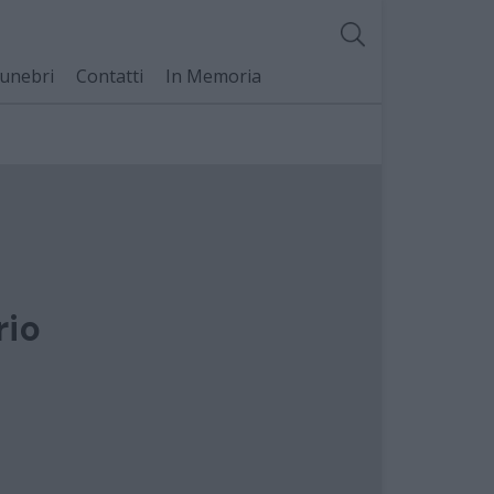
unebri
Contatti
In Memoria
rio