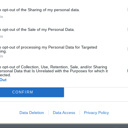
o opt-out of the Sharing of my personal data.
In
e
Carlo Borromeo, Lissago, Varese
o opt-out of the Sale of my Personal Data.
da:
In
isafulli
to opt-out of processing my Personal Data for Targeted
ing.
INSERISCI LA TUA PARTECIPAZIONE
In
 come segno di vicinanza alla famiglia.
Questo servizi
o opt-out of Collection, Use, Retention, Sale, and/or Sharing
ersonal Data that Is Unrelated with the Purposes for which it
lected.
Out
della partecipazione
CONFIRM
he comparirà nella partecipazione
Data Deletion
Data Access
Privacy Policy
Serve ispirazione?