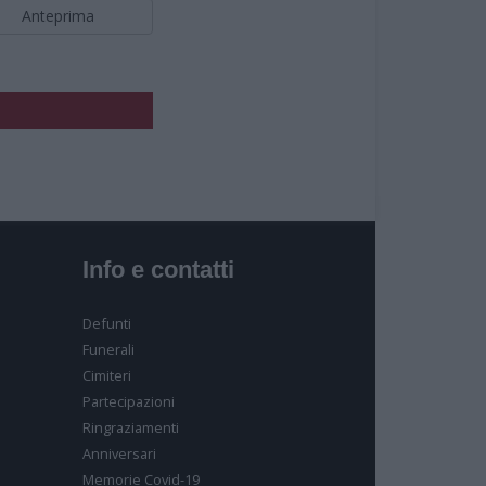
Anteprima
olore.
Info e contatti
Defunti
Funerali
Cimiteri
Partecipazioni
Ringraziamenti
Anniversari
Memorie Covid-19