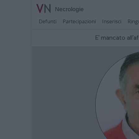
Necrologie
Defunti
Partecipazioni
Inserisci
Ring
E' mancato all'af
Cerca per nome o cognome