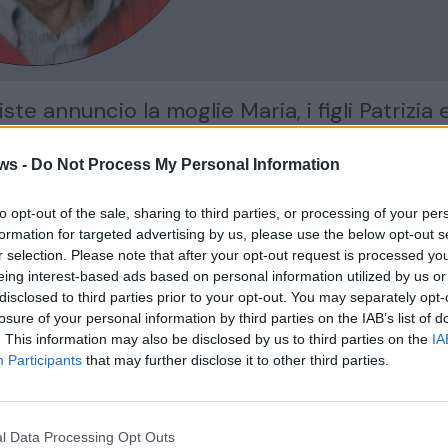
ste annuncio la moglie Maria, i figli Patrizia e 
 il genero Alessandro, i nipoti Martina, Alessi
ia e parenti tutti.
ws -
Do Not Process My Personal Information
svolgeranno a Lissago (Va) sabato 20 giugno 
to opt-out of the sale, sharing to third parties, or processing of your per
arrocchia di San Carlo Borromeo poi si proseg
formation for targeted advertising by us, please use the below opt-out s
orio di Giubiano (Va).
r selection. Please note that after your opt-out request is processed y
o anticipatamente tutti coloro che interverra
eing interest-based ads based on personal information utilized by us or
disclosed to third parties prior to your opt-out. You may separately opt-
nia.
losure of your personal information by third parties on the IAB’s list of
. This information may also be disclosed by us to third parties on the
IA
Participants
that may further disclose it to other third parties.
azione
Condividi
l Data Processing Opt Outs