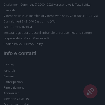
Inserisci il tuo nome
Disclaimer - Copyright © 2000 - 2026 varesenews.it. Tutti i diritti
riservati
Inserisci il tuo email
VareseNews è un marchio di Varese web srl P.IVA 02588310124, Via
Confalonieri 5 - 21040 Castronno (VA)
Tel. +39.0332.873094
Testata registrata presso il Tribunale di Varese n.679 - Direttore
Inserisci il testo
responsabile: Marco Giovannelli
Consenso al trattamento
Desideriamo farti sapere come conserveremo i tuoi
Cookie Policy
-
Privacy Policy
dati, per quanto tempo e per quali finalità. Potrai in
Info e contatti
ogni momento visionarli e richiederci la loro
cancellazione
Acconsento alla vostra
informativa
Defunti
Funerali
Consenso per finalità commerciali
Cimiteri
Acconsento al trattamento dei miei dati personali ai
Partecipazioni
sensi dell’art. 7 del GDPR per le finalità di cui all’art. 2
lett. b) dell'
informativa
Ringraziamenti
Acconsento
Anniversari
Non acconsento
Memorie Covid-19
Onoranze funebri