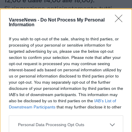
12,00 e dalle 14,00 alle 18,00).
Si ringraziano anticipatamente tutti
coloro che parteciperanno alla
VareseNews -
Do Not Process My Personal
cerimonia.
Information
If you wish to opt-out of the sale, sharing to third parties, or
inserisci partecipazione
condividi
processing of your personal or sensitive information for
targeted advertising by us, please use the below opt-out
S. Rosario
section to confirm your selection. Please note that after your
15/05/2026 ore 14:30
opt-out request is processed you may continue seeing
in Chiesa prima del funerale
interest-based ads based on personal information utilized by
us or personal information disclosed to third parties prior to
your opt-out. You may separately opt-out of the further
Data del Funerale
disclosure of your personal information by third parties on the
15/05/2026
IAB’s list of downstream participants. This information may
Ora del Funerale
also be disclosed by us to third parties on the
IAB’s List of
15:00
Downstream Participants
that may further disclose it to other
Luogo del Funerale
third parties.
CHIESA PARROCCHIALE S. MARIA IMMACOLATA DI
BRENNO USERIA AD ARCISATE
Personal Data Processing Opt Outs