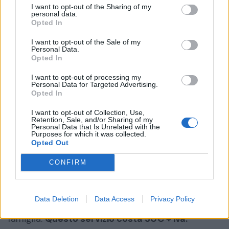
I want to opt-out of the Sharing of my
personal data.
Luogo di Sepoltura
Opted In
Cimitero di Brenno Useria ad Arcisate
I want to opt-out of the Sale of my
Personal Data.
Annuncio inserito da:
Opted In
Onoranze Funebri Gallio
I want to opt-out of processing my
Personal Data for Targeted Advertising.
0332 203133
Opted In
damiano.gallio.of@alice.it
I want to opt-out of Collection, Use,
Retention, Sale, and/or Sharing of my
Personal Data that Is Unrelated with the
Purposes for which it was collected.
Firmato:
Opted Out
ONORANZE FUNEBRI GALLIO Induno Olona - Arcisate
0332/203133
CONFIRM
INSERISCI LA TUA PARTECIPAZIONE
Data Deletion
Data Access
Privacy Policy
Il tuo messaggio come segno di vicinanza alla
famiglia.
Questo servizio costa 30€ + iva.