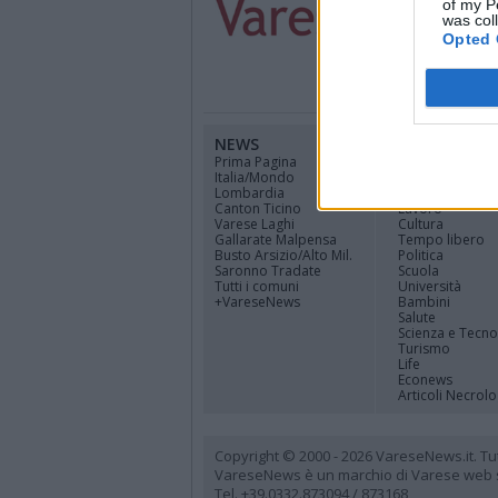
of my P
was col
Opted 
NEWS
CANALI
Prima Pagina
Cinema
Italia/Mondo
Sport
Lombardia
Economia
Canton Ticino
Lavoro
Varese Laghi
Cultura
Gallarate Malpensa
Tempo libero
Busto Arsizio/Alto Mil.
Politica
Saronno Tradate
Scuola
Tutti i comuni
Università
+VareseNews
Bambini
Salute
Scienza e Tecno
Turismo
Life
Econews
Articoli Necrolo
Copyright © 2000 - 2026 VareseNews.it. Tutti 
VareseNews è un marchio di Varese web srl
Tel. +39.0332.873094 / 873168