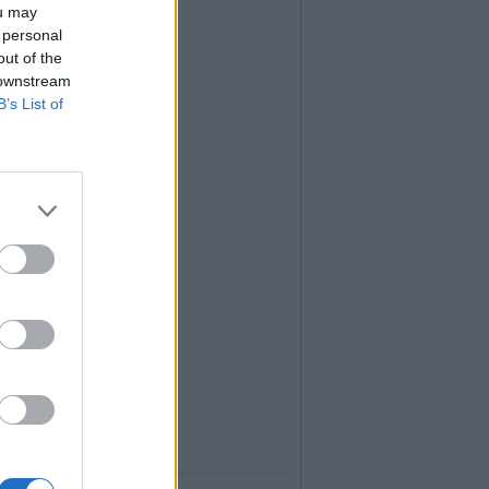
ou may
 personal
out of the
 downstream
B’s List of