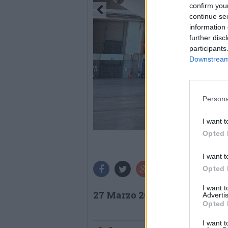
confirm you
continue se
information 
further disc
participants
Downstream 
Persona
I want t
Opted 
I want t
Opted 
I want 
27 Marzo 2026
Advertis
Opted 
I want t