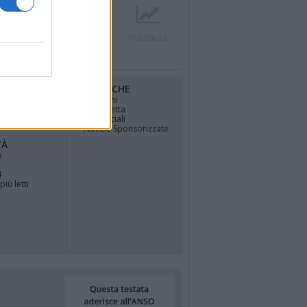
r
Contatti
Società
Pubblicità
RUBRICHE
osfera di
Opinioni
La vignetta
Politica
Gli Speciali
Notizie Sponsorizzate
TÀ
o
4
più letti