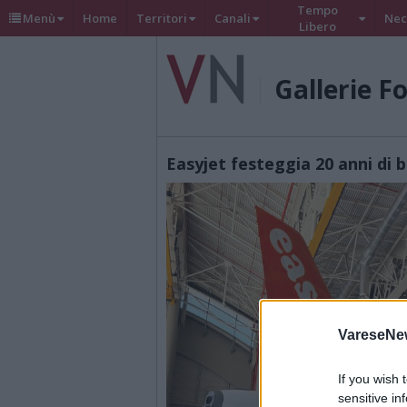
Tempo
Menù
Home
Territori
Canali
Nec
Libero
Gallerie F
Easyjet festeggia 20 anni di 
VareseNe
If you wish 
sensitive in