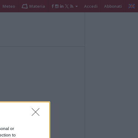
Meteo
Materia
Accedi
Abbonati
sonal or
ection to