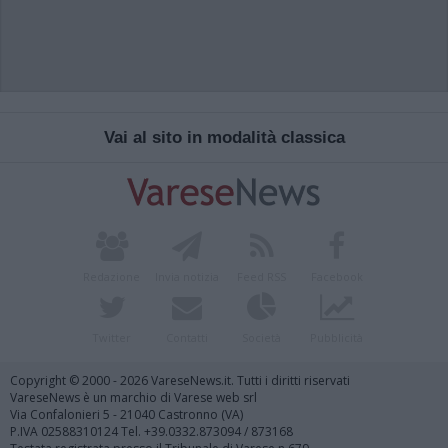
Vai al sito in modalità classica
Redazione
Invia notizia
Feed RSS
Facebook
Twitter
Contatti
Società
Pubblicità
Copyright © 2000 - 2026 VareseNews.it. Tutti i diritti riservati
VareseNews è un marchio di Varese web srl
Via Confalonieri 5 - 21040 Castronno (VA)
P.IVA 02588310124 Tel. +39.0332.873094 / 873168