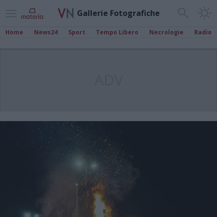
Gallerie Fotografiche
Home
News24
Sport
Tempo Libero
Necrologie
Radio
ADV