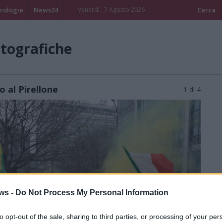
rologie
News24
Venerdi , 7 Agosto 2026
Cerca
otografiche
o al Pirellone
1 di 4
ws -
Do Not Process My Personal Information
to opt-out of the sale, sharing to third parties, or processing of your per