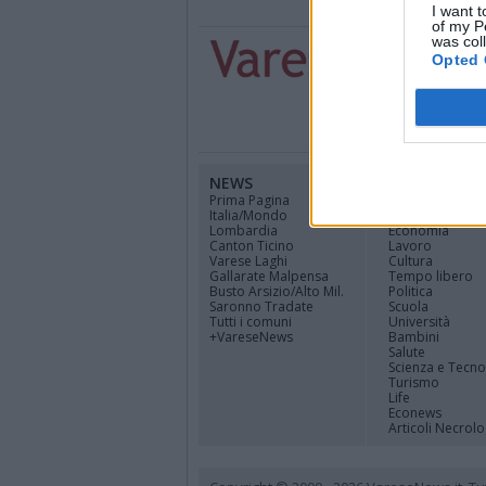
I want t
of my P
was col
Opted 
NEWS
CANALI
Prima Pagina
Cinema
Italia/Mondo
Sport
Lombardia
Economia
Canton Ticino
Lavoro
Varese Laghi
Cultura
Gallarate Malpensa
Tempo libero
Busto Arsizio/Alto Mil.
Politica
Saronno Tradate
Scuola
Tutti i comuni
Università
+VareseNews
Bambini
Salute
Scienza e Tecno
Turismo
Life
Econews
Articoli Necrolo