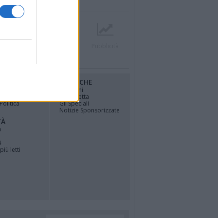
r
Contatti
Società
Pubblicità
RUBRICHE
osfera di
Opinioni
La vignetta
Politica
Gli Speciali
Notizie Sponsorizzate
TÀ
o
4
più letti