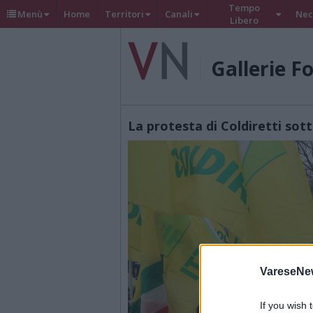
Tempo
Menù
Home
Territori
Canali
Nec
Libero
Gallerie F
La protesta di Coldiretti sott
VareseNe
If you wish 