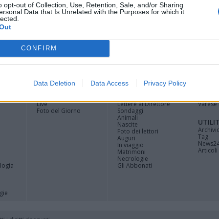
o opt-out of Collection, Use, Retention, Sale, and/or Sharing
ersonal Data that Is Unrelated with the Purposes for which it
lected.
Out
Registrati
Redazione
Invia
Feed RSS
Facebook
Twitte
CONFIRM
contributo
MULTIMEDIA
COMUNITÀ
BLOG
Data Deletion
Data Access
Privacy Policy
Gallerie Fotografiche
Home
La blog
Web TV
Eventi
Varese
Live
Lettere al Direttore
Varese 
Foto del Giorno
Sondaggi
Animali
UTILI
Nascite
Archivi
Foto dei lettori
Tag
Auguri
News2
In viaggio
Articoli 
Matrimoni
Necrologie
logia
Gli Abbonati
gie