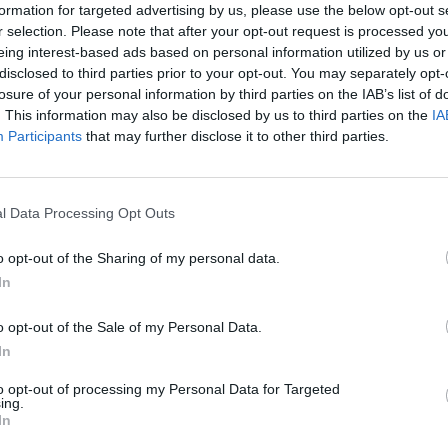
formation for targeted advertising by us, please use the below opt-out s
r selection. Please note that after your opt-out request is processed y
eing interest-based ads based on personal information utilized by us or
disclosed to third parties prior to your opt-out. You may separately opt-
losure of your personal information by third parties on the IAB’s list of
. This information may also be disclosed by us to third parties on the
IA
Participants
that may further disclose it to other third parties.
l Data Processing Opt Outs
1 di 4
o opt-out of the Sharing of my personal data.
ardia
milano
In
o opt-out of the Sale of my Personal Data.
In
to opt-out of processing my Personal Data for Targeted
ing.
i a Milano: “Il comparto è sotto scacco”
In