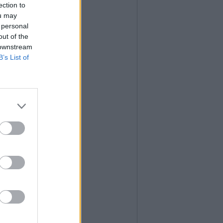
ection to
ou may
 personal
out of the
 downstream
B’s List of