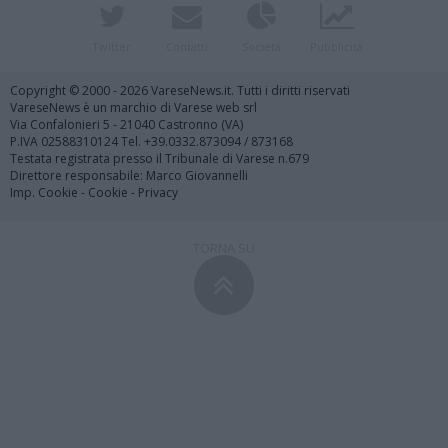
Twitter
Contatti
Società
Pubblicità
Copyright © 2000 - 2026 VareseNews.it. Tutti i diritti riservati
VareseNews è un marchio di Varese web srl
Via Confalonieri 5 - 21040 Castronno (VA)
P.IVA 02588310124 Tel. +39.0332.873094 / 873168
Testata registrata presso il Tribunale di Varese n.679
Direttore responsabile: Marco Giovannelli
Imp. Cookie
-
Cookie
-
Privacy
TORNA SU