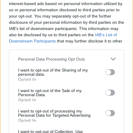
interest-based ads based on personal information utilized by
ADV
us or personal information disclosed to third parties prior to
your opt-out. You may separately opt-out of the further
disclosure of your personal information by third parties on the
IAB’s list of downstream participants. This information may
also be disclosed by us to third parties on the
IAB’s List of
Downstream Participants
that may further disclose it to other
third parties.
Personal Data Processing Opt Outs
Commenti
I want to opt-out of the Sharing of my
Accedi
o
registrati
per commentare questo
personal data.
articolo.
Opted In
L'email è richiesta ma non verrà mostrata ai visitatori. Il contenuto di questo
commento esprime il pensiero dell'autore e non rappresenta la linea editoriale
I want to opt-out of the Sale of my
di VareseNews.it, che rimane autonoma e indipendente. I messaggi inclusi nei
Personal Data.
commenti non sono testi giornalistici, ma post inviati dai singoli lettori che
Opted In
possono essere automaticamente pubblicati senza filtro preventivo. I commenti
che includano uno o più link a siti esterni verranno rimossi in automatico dal
sistema.
I want to opt-out of processing my
Personal Data for Targeted Advertising.
Opted In
I want to opt-out of Collection, Use,