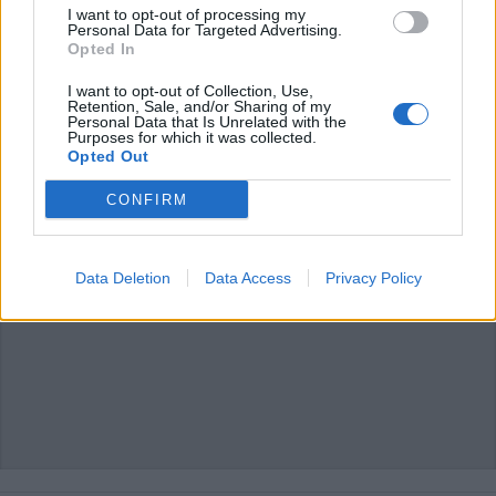
I want to opt-out of processing my
L'email è richiesta ma non verrà mostrata ai visitatori. Il contenuto di questo
Personal Data for Targeted Advertising.
commento esprime il pensiero dell'autore e non rappresenta la linea editoriale
di VareseNews.it, che rimane autonoma e indipendente. I messaggi inclusi nei
Opted In
commenti non sono testi giornalistici, ma post inviati dai singoli lettori che
possono essere automaticamente pubblicati senza filtro preventivo. I commenti
che includano uno o più link a siti esterni verranno rimossi in automatico dal
I want to opt-out of Collection, Use,
sistema.
Retention, Sale, and/or Sharing of my
Personal Data that Is Unrelated with the
Purposes for which it was collected.
Opted Out
CONFIRM
Data Deletion
Data Access
Privacy Policy