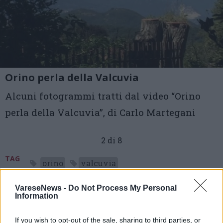
Orino perla della Valcuvia
Alcuni fotogrammi tratti dal video “Orino
perla della Valcuvia”, di Carlo Martegani
2 di 8
TAG
orino
valcuvia
carlo martegani
orino
VareseNews -
Do Not Process My Personal
Information
If you wish to opt-out of the sale, sharing to third parties, or