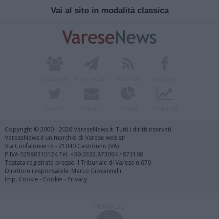
Vai al sito in modalità classica
Redazione
Invia notizia
Feed RSS
Facebook
Twitter
Contatti
Società
Pubblicità
Copyright © 2000 - 2026 VareseNews.it. Tutti i diritti riservati
VareseNews è un marchio di Varese web srl
Via Confalonieri 5 - 21040 Castronno (VA)
P.IVA 02588310124 Tel. +39.0332.873094 / 873168
Testata registrata presso il Tribunale di Varese n.679
Direttore responsabile: Marco Giovannelli
Imp. Cookie
-
Cookie
-
Privacy
TORNA SU