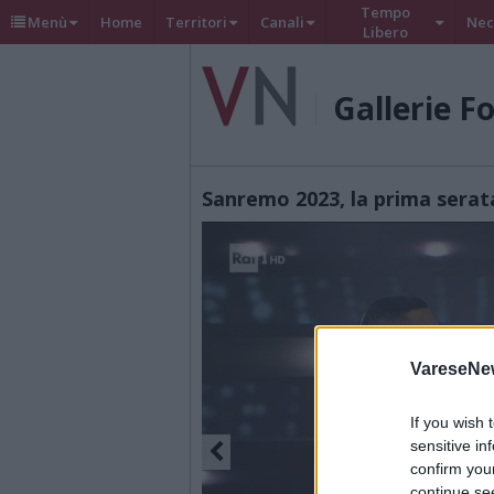
Tempo
Menù
Home
Territori
Canali
Nec
Libero
Gallerie F
Sanremo 2023, la prima serat
VareseNe
If you wish 
sensitive in
confirm you
continue se