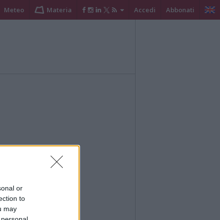
Meteo
Materia
Accedi
Abbonati
sonal or
ection to
ou may
 personal