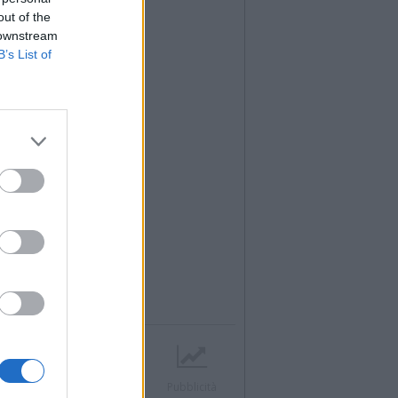
out of the
 downstream
B’s List of
r
Contatti
Società
Pubblicità