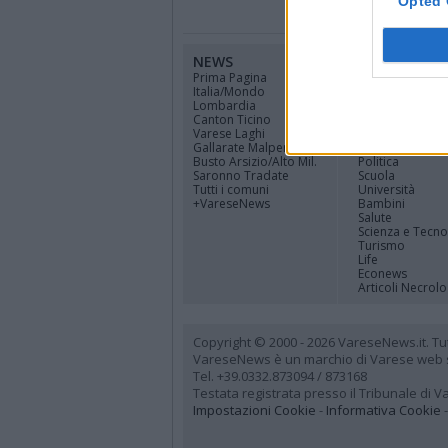
Opted 
NEWS
CANALI
Prima Pagina
Cinema
Italia/Mondo
Sport
Lombardia
Economia
Canton Ticino
Lavoro
Varese Laghi
Cultura
Gallarate Malpensa
Tempo libero
Busto Arsizio/Alto Mil.
Politica
Saronno Tradate
Scuola
Tutti i comuni
Università
+VareseNews
Bambini
Salute
Scienza e Tecno
Turismo
Life
Econews
Articoli Necrolo
Copyright © 2000 - 2026 VareseNews.it. Tutti 
VareseNews è un marchio di Varese web srl
Tel. +39.0332.873094 / 873168
Testata registrata presso il Tribunale di 
Impostazioni Cookie
-
Informativa Cookie