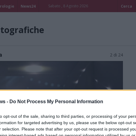
rologie
News24
Sabato , 8 Agosto 2026
Cerca
otografiche
a
2 di 24
ws -
Do Not Process My Personal Information
to opt-out of the sale, sharing to third parties, or processing of your per
formation for targeted advertising by us, please use the below opt-out s
r selection. Please note that after your opt-out request is processed y
eing interest-based ads based on personal information utilized by us or