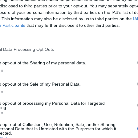
disclosed to third parties prior to your opt-out. You may separately opt-
losure of your personal information by third parties on the IAB’s list of
. This information may also be disclosed by us to third parties on the
IA
Participants
that may further disclose it to other third parties.
l Data Processing Opt Outs
2 di 24
o opt-out of the Sharing of my personal data.
In
o opt-out of the Sale of my Personal Data.
In
to opt-out of processing my Personal Data for Targeted
ing.
In
o opt-out of Collection, Use, Retention, Sale, and/or Sharing
ersonal Data that Is Unrelated with the Purposes for which it
lected.
Registrati
Redazione
Invia
Feed RSS
Facebook
Twitte