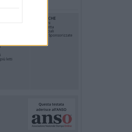
RUBRICHE
osfera di
Opinioni
La vignetta
Politica
Gli Speciali
Notizie Sponsorizzate
TÀ
o
4
più letti