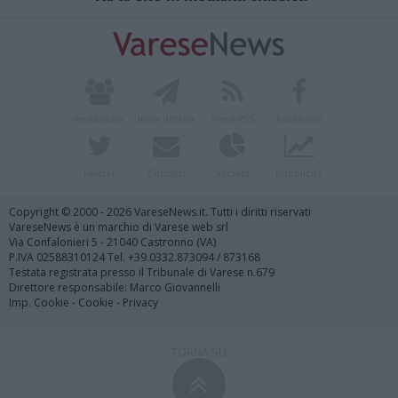
Redazione
Invia notizia
Feed RSS
Facebook
Twitter
Contatti
Società
Pubblicità
Copyright © 2000 - 2026 VareseNews.it. Tutti i diritti riservati
VareseNews è un marchio di Varese web srl
Via Confalonieri 5 - 21040 Castronno (VA)
P.IVA 02588310124 Tel. +39.0332.873094 / 873168
Testata registrata presso il Tribunale di Varese n.679
Direttore responsabile: Marco Giovannelli
Imp. Cookie
-
Cookie
-
Privacy
TORNA SU