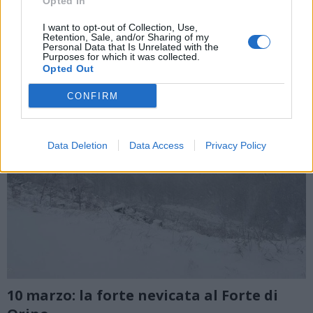
Opted In
neve imbianca le strade
I want to opt-out of Collection, Use,
Retention, Sale, and/or Sharing of my
Personal Data that Is Unrelated with the
Purposes for which it was collected.
Opted Out
CONFIRM
Data Deletion
Data Access
Privacy Policy
10 marzo: la forte nevicata al Forte di