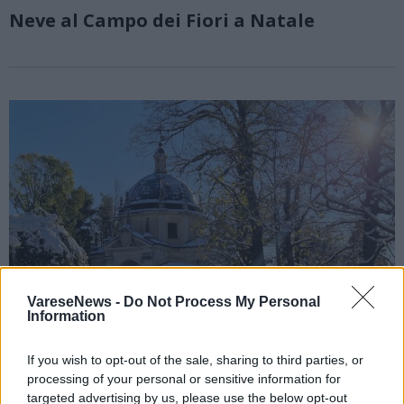
Neve al Campo dei Fiori a Natale
VareseNews -
Do Not Process My Personal
Information
If you wish to opt-out of the sale, sharing to third parties, or
processing of your personal or sensitive information for
La magia del Sacro Monte di Varese
targeted advertising by us, please use the below opt-out