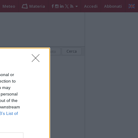
Meteo
Materia
Accedi
Abbonati
sonal or
ection to
ou may
 personal
out of the
 downstream
B’s List of