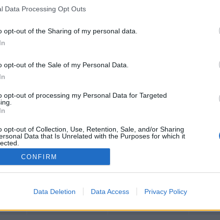
narzo e Daverio
l Data Processing Opt Outs
o opt-out of the Sharing of my personal data.
In
Registrati
Redazione
Invia
Feed RSS
Facebook
Twitte
o opt-out of the Sale of my Personal Data.
contributo
In
MULTIMEDIA
COMUNITÀ
BLOG
to opt-out of processing my Personal Data for Targeted
ing.
Gallerie Fotografiche
Home
La blog
Web TV
Eventi
Varese
In
Live
Lettere al Direttore
Varese 
Foto del Giorno
Sondaggi
o opt-out of Collection, Use, Retention, Sale, and/or Sharing
Animali
UTILI
ersonal Data that Is Unrelated with the Purposes for which it
Nascite
lected.
Archivi
Foto dei lettori
Tag
Out
Auguri
News2
CONFIRM
In viaggio
Articoli 
Matrimoni
Necrologie
logia
Gli Abbonati
Data Deletion
Data Access
Privacy Policy
gie