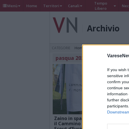
Tempo
Menù
Home
Territori
Canali
Nec
Libero
Archivio
Home
Cronaca
Sport
Te
CATEGORIE
VareseNe
pasqua 2026
If you wish 
sensitive in
confirm you
continue se
information 
further disc
participants
Downstream 
Zaino in spalla e via: parte
L
il Cammino di Pasqua degli
o
Scout d’Europa
d