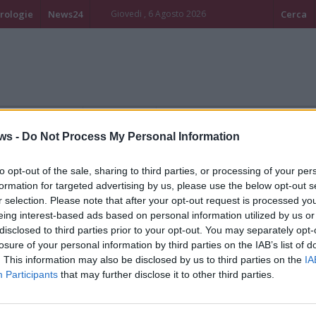
rologie
News24
Giovedi , 6 Agosto 2026
Cerca
mpo libero - Eventi
Turismo - Altro
ws -
Do Not Process My Personal Information
to opt-out of the sale, sharing to third parties, or processing of your per
formation for targeted advertising by us, please use the below opt-out s
r selection. Please note that after your opt-out request is processed y
eing interest-based ads based on personal information utilized by us or
disclosed to third parties prior to your opt-out. You may separately opt-
losure of your personal information by third parties on the IAB’s list of
. This information may also be disclosed by us to third parties on the
IA
Participants
that may further disclose it to other third parties.
a Passione si fa comunità:
ltre 150 figuranti per i riti
ella Settimana Santa tra