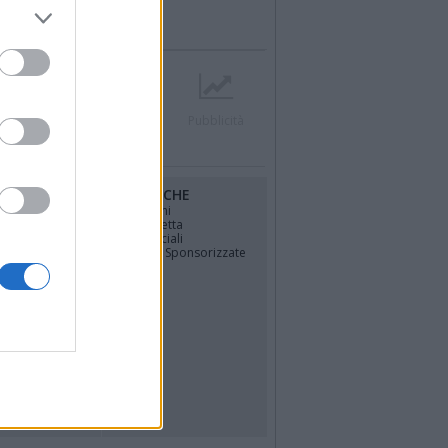
r
Contatti
Società
Pubblicità
RUBRICHE
osfera di
Opinioni
La vignetta
Politica
Gli Speciali
Notizie Sponsorizzate
TÀ
o
4
più letti