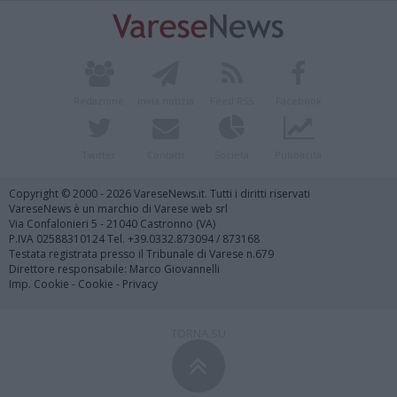
Redazione
Invia notizia
Feed RSS
Facebook
Twitter
Contatti
Società
Pubblicità
Copyright © 2000 - 2026 VareseNews.it. Tutti i diritti riservati
VareseNews è un marchio di Varese web srl
Via Confalonieri 5 - 21040 Castronno (VA)
P.IVA 02588310124 Tel. +39.0332.873094 / 873168
Testata registrata presso il Tribunale di Varese n.679
Direttore responsabile: Marco Giovannelli
Imp. Cookie
-
Cookie
-
Privacy
TORNA SU