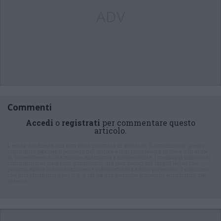
ADV
Commenti
Accedi
o
registrati
per commentare questo
articolo.
L'email è richiesta ma non verrà mostrata ai visitatori. Il contenuto di questo
commento esprime il pensiero dell'autore e non rappresenta la linea editoriale
di VareseNews.it, che rimane autonoma e indipendente. I messaggi inclusi nei
commenti non sono testi giornalistici, ma post inviati dai singoli lettori che
possono essere automaticamente pubblicati senza filtro preventivo. I commenti
che includano uno o più link a siti esterni verranno rimossi in automatico dal
sistema.