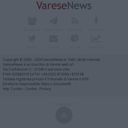
Redazione
Invia notizia
Feed RSS
Facebook
Twitter
Contatti
Società
Pubblicità
Copyright © 2000 - 2026 VareseNews.it. Tutti i diritti riservati
VareseNews è un marchio di Varese web srl
Via Confalonieri 5 - 21040 Castronno (VA)
P.IVA 02588310124 Tel. +39.0332.873094 / 873168
Testata registrata presso il Tribunale di Varese n.679
Direttore responsabile: Marco Giovannelli
Imp. Cookie
-
Cookie
-
Privacy
TORNA SU